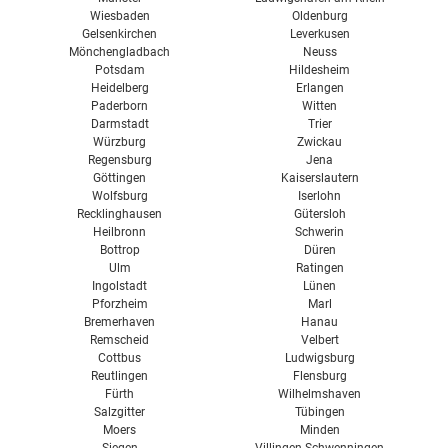
Wiesbaden
Oldenburg
Gelsenkirchen
Leverkusen
Mönchengladbach
Neuss
Potsdam
Hildesheim
Heidelberg
Erlangen
Paderborn
Witten
Darmstadt
Trier
Würzburg
Zwickau
Regensburg
Jena
Göttingen
Kaiserslautern
Wolfsburg
Iserlohn
Recklinghausen
Gütersloh
Heilbronn
Schwerin
Bottrop
Düren
Ulm
Ratingen
Ingolstadt
Lünen
Pforzheim
Marl
Bremerhaven
Hanau
Remscheid
Velbert
Cottbus
Ludwigsburg
Reutlingen
Flensburg
Fürth
Wilhelmshaven
Salzgitter
Tübingen
Moers
Minden
Siegen
Villingen-Schwenningen