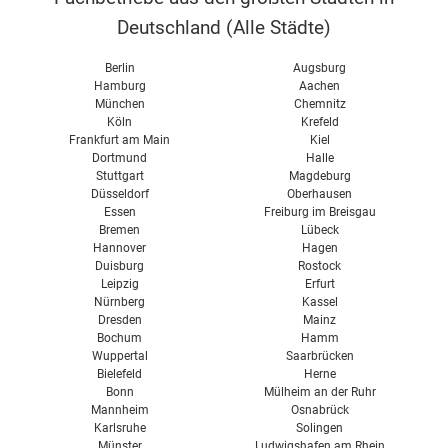
Deutschland (
Alle Städte
)
Berlin
Augsburg
Hamburg
Aachen
München
Chemnitz
Köln
Krefeld
Frankfurt am Main
Kiel
Dortmund
Halle
Stuttgart
Magdeburg
Düsseldorf
Oberhausen
Essen
Freiburg im Breisgau
Bremen
Lübeck
Hannover
Hagen
Duisburg
Rostock
Leipzig
Erfurt
Nürnberg
Kassel
Dresden
Mainz
Bochum
Hamm
Wuppertal
Saarbrücken
Bielefeld
Herne
Bonn
Mülheim an der Ruhr
Mannheim
Osnabrück
Karlsruhe
Solingen
Münster
Ludwigshafen am Rhein