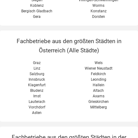
Koblenz
Worms
Bergisch Gladbach
Konstanz
Gera
Dorsten
Fachbetriebe aus den größten Städten in
Österreich (
Alle Städte
)
Graz
Wels
Linz
Wiener Neustadt
Salzburg
Feldkirch
Innsbruck
Leonding
Klagenfurt
Hallein
Bludenz
Altach
Imst
Axams
Lauterach
Grieskirchen
Vorchdorf
Mittelberg
Asten
Fachbetriebe aus den größten Städten in der