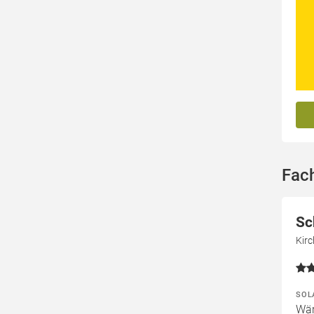
Fach
Sc
Kir
SOL
Wär