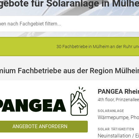
ebote für Solaranlage in Mülhe
30 Fachbetriebe in Mülheim an der Ruhr 
mium Fachbetriebe aus der Region Mülhei
PANGEA Rhei
4th floor, Prinzenalle
SOLARANLAGE
Wärmepumpe, Phot
ANGEBOTE ANFORDERN
SOLAR TÄTIGKEITEN
Neuinstallation / E