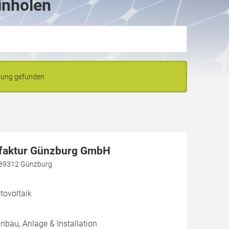
inholen
bung gefunden
faktur Günzburg GmbH
4, 89312 Günzburg
ovoltaik
inbau, Anlage & Installation