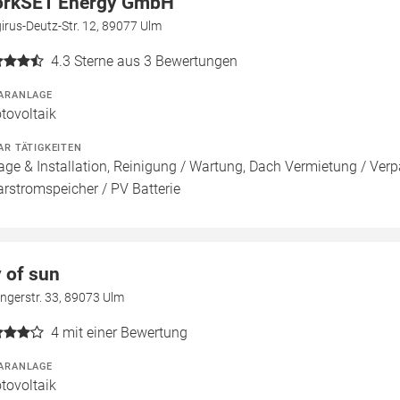
rkSET Energy GmbH
rus-Deutz-Str. 12, 89077 Ulm
4.3
Sterne aus 3 Bewertungen
ARANLAGE
tovoltaik
AR TÄTIGKEITEN
age & Installation, Reinigung / Wartung, Dach Vermietung / Ver
arstromspeicher / PV Batterie
y of sun
ngerstr. 33, 89073 Ulm
4
mit einer Bewertung
ARANLAGE
tovoltaik