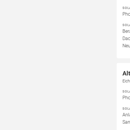
SOL
Pho
SOL
Ber
Dac
Neu
Al
Eic
SOL
Pho
SOL
Anl
San