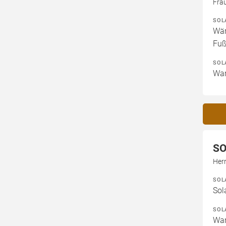
Fra
SOL
Wär
Fuß
SOL
War
SO
Herr
SOL
Sol
SOL
War