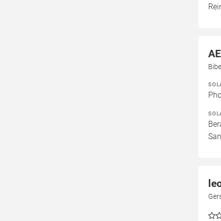
Rei
AE
Bib
SOL
Pho
SOL
Ber
San
le
Gers