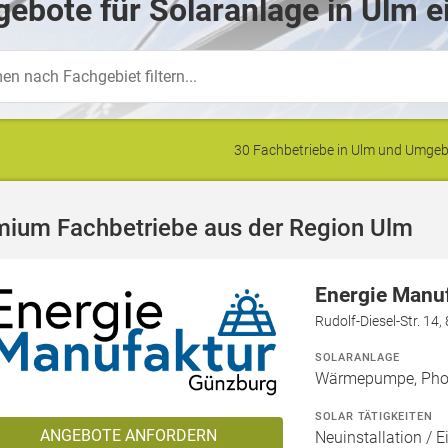
ebote für Solaranlage in Ulm e
30 Fachbetriebe in Ulm und Umge
mium Fachbetriebe aus der Region Ulm
Energie Manu
Rudolf-Diesel-Str. 1
SOLARANLAGE
Wärmepumpe, Phot
SOLAR TÄTIGKEITEN
ANGEBOTE ANFORDERN
Neuinstallation / E