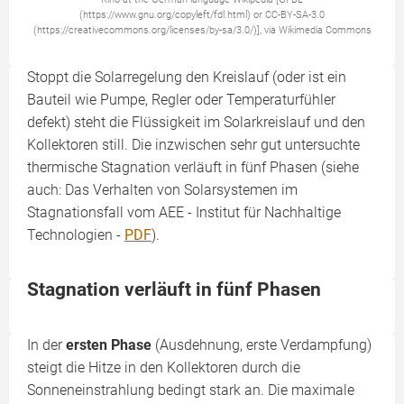
(https://www.gnu.org/copyleft/fdl.html) or CC-BY-SA-3.0
(https://creativecommons.org/licenses/by-sa/3.0/)], via Wikimedia Commons
Stoppt die Solarregelung den Kreislauf (oder ist ein
Bauteil wie Pumpe, Regler oder Temperaturfühler
defekt) steht die Flüssigkeit im Solarkreislauf und den
Kollektoren still. Die inzwischen sehr gut untersuchte
thermische Stagnation verläuft in fünf Phasen (siehe
auch: Das Verhalten von Solarsystemen im
Stagnationsfall vom AEE - Institut für Nachhaltige
Technologien -
PDF
).
Stagnation verläuft in fünf Phasen
In der
ersten Phase
(Ausdehnung, erste Verdampfung)
steigt die Hitze in den Kollektoren durch die
Sonneneinstrahlung bedingt stark an. Die maximale