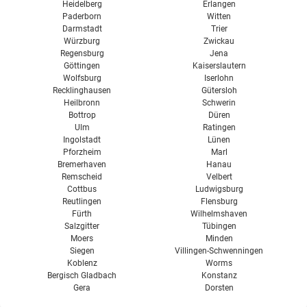
Heidelberg
Erlangen
Paderborn
Witten
Darmstadt
Trier
Würzburg
Zwickau
Regensburg
Jena
Göttingen
Kaiserslautern
Wolfsburg
Iserlohn
Recklinghausen
Gütersloh
Heilbronn
Schwerin
Bottrop
Düren
Ulm
Ratingen
Ingolstadt
Lünen
Pforzheim
Marl
Bremerhaven
Hanau
Remscheid
Velbert
Cottbus
Ludwigsburg
Reutlingen
Flensburg
Fürth
Wilhelmshaven
Salzgitter
Tübingen
Moers
Minden
Siegen
Villingen-Schwenningen
Koblenz
Worms
Bergisch Gladbach
Konstanz
Gera
Dorsten