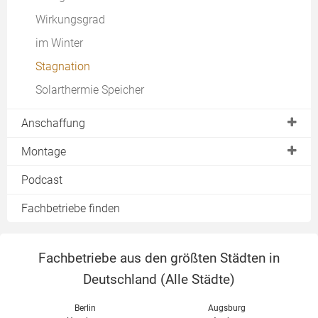
Wirkungsgrad
im Winter
Stagnation
Solarthermie Speicher
Anschaffung
Solarstrahlung
Montage
Auslegung & Planung
Dachausrichtung
Podcast
Wirtschaftlichkeit
Dachneigung
Fachbetriebe finden
Aufdach
Indach
Fachbetriebe aus den größten Städten in
Flachdach
Deutschland (
Alle Städte
)
Fassade
Berlin
Augsburg
Auslegung