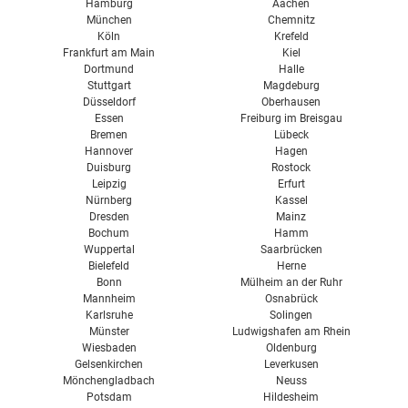
Hamburg
Aachen
München
Chemnitz
Installation
Köln
Krefeld
Frankfurt am Main
Kiel
Solarthermie Sets
Dortmund
Halle
Stuttgart
Magdeburg
Selbstbau
Düsseldorf
Oberhausen
Essen
Freiburg im Breisgau
Bremen
Lübeck
Hannover
Hagen
Duisburg
Rostock
Leipzig
Erfurt
Nürnberg
Kassel
Dresden
Mainz
Bochum
Hamm
Wuppertal
Saarbrücken
Bielefeld
Herne
Bonn
Mülheim an der Ruhr
Mannheim
Osnabrück
Karlsruhe
Solingen
Münster
Ludwigshafen am Rhein
Wiesbaden
Oldenburg
Gelsenkirchen
Leverkusen
Mönchengladbach
Neuss
Potsdam
Hildesheim