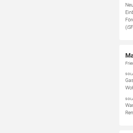
Neu
Ein
För
(iS
Ma
Fri
SOL
Gas
Woh
SOL
War
Ren