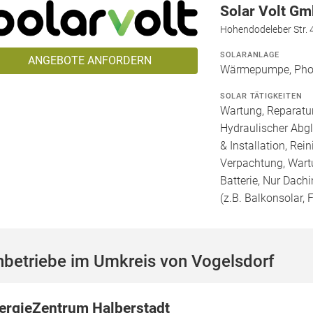
Solar Volt G
Hohendodeleber Str.
SOLARANLAGE
ANGEBOTE ANFORDERN
Wärmepumpe, Phot
SOLAR TÄTIGKEITEN
Wartung, Reparatur
Hydraulischer Abg
& Installation, Re
Verpachtung, Wartu
Batterie, Nur Dachi
(z.B. Balkonsolar, F
hbetriebe im Umkreis von Vogelsdorf
ergieZentrum Halberstadt