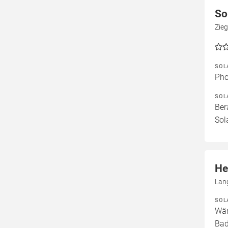
So
Zie
SOL
Pho
SOL
Ber
Sol
He
Lan
SOL
Wär
Bad