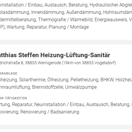
installation / Einbau, Austausch, Beratung, Hydraulischer Abgle
blasdämmung, Innendämmung, Außendämmung, Hohlraumdämmun
dermittelberatung, Thermografie / Wärmebild, Energieausweis, Vo
FP), Wartung, Reparatur, Planung / Montage
tthias Steffen Heizung-Lüftung-Sanitär
edrichstraße 8, 38855 Wernigerode (19km von 38855 Vogelsdorf)
ARANLAGE
heizung, Solarthermie, Ölheizung, Pelletheizung, BHKW, Holzhe
nraumlüftung, Brennstoffzelle, Umwälzpumpe
AR TÄTIGKEITEN
tung, Reparatur, Neuinstallation / Einbau, Austausch, Beratung,
ovierung, Renovierung / Badsanierung