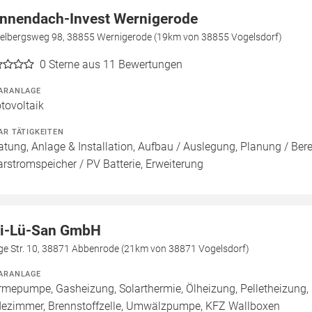
nnendach-Invest Wernigerode
gelbergsweg 98, 38855 Wernigerode (19km von 38855 Vogelsdorf)
0
Sterne aus 11 Bewertungen
ARANLAGE
tovoltaik
AR TÄTIGKEITEN
atung, Anlage & Installation, Aufbau / Auslegung, Planung / Be
arstromspeicher / PV Batterie, Erweiterung
i-Lü-San GmbH
ge Str. 10, 38871 Abbenrode (21km von 38871 Vogelsdorf)
ARANLAGE
mepumpe, Gasheizung, Solarthermie, Ölheizung, Pelletheizung, 
ezimmer, Brennstoffzelle, Umwälzpumpe, KFZ Wallboxen