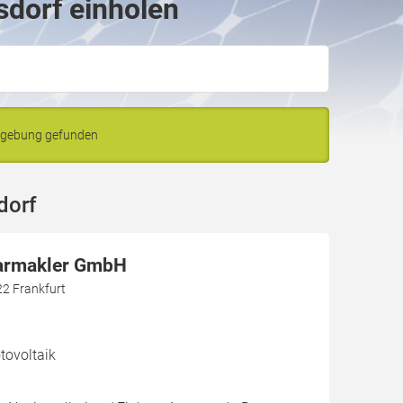
sdorf einholen
Umgebung gefunden
dorf
larmakler GmbH
22 Frankfurt
ovoltaik