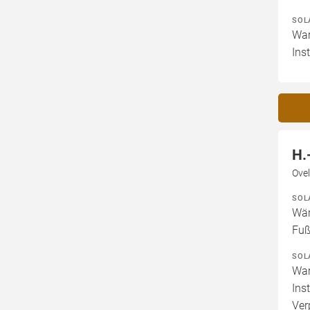
SOL
War
Ins
H.
Ovel
SOL
Wär
Fuß
SOL
War
Ins
Ver