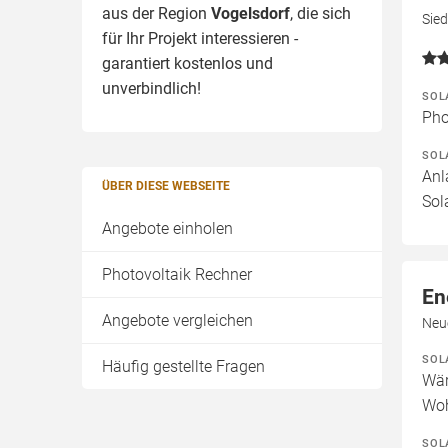
aus der Region
Vogelsdorf
, die sich
Sie
für Ihr Projekt interessieren -
garantiert kostenlos und
unverbindlich!
SOL
Pho
SOL
Anl
ÜBER DIESE WEBSEITE
Sol
Angebote einholen
Photovoltaik Rechner
En
Angebote vergleichen
Neu
SOL
Häufig gestellte Fragen
Wär
Woh
SOL