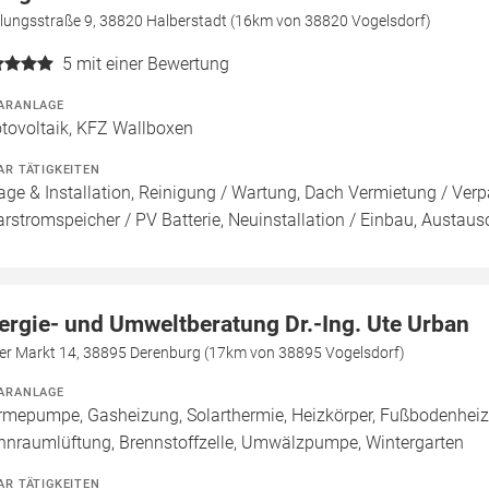
dlungsstraße 9, 38820 Halberstadt (16km von 38820 Vogelsdorf)
5
mit einer Bewertung
ARANLAGE
tovoltaik, KFZ Wallboxen
AR TÄTIGKEITEN
age & Installation, Reinigung / Wartung, Dach Vermietung / Ver
arstromspeicher / PV Batterie, Neuinstallation / Einbau, Austaus
ergie- und Umweltberatung Dr.-Ing. Ute Urban
er Markt 14, 38895 Derenburg (17km von 38895 Vogelsdorf)
ARANLAGE
mepumpe, Gasheizung, Solarthermie, Heizkörper, Fußbodenheizu
nraumlüftung, Brennstoffzelle, Umwälzpumpe, Wintergarten
AR TÄTIGKEITEN