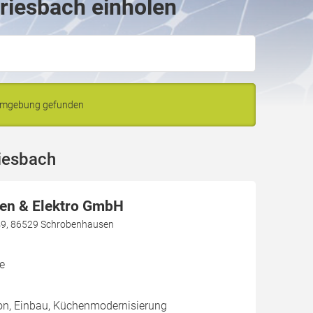
riesbach einholen
 Umgebung gefunden
iesbach
n & Elektro GmbH
49, 86529 Schrobenhausen
e
ion, Einbau, Küchenmodernisierung