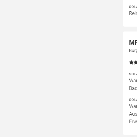
SOL
Rei
MF
Bur
SOL
Wär
Bad
SOL
War
Aus
Erw