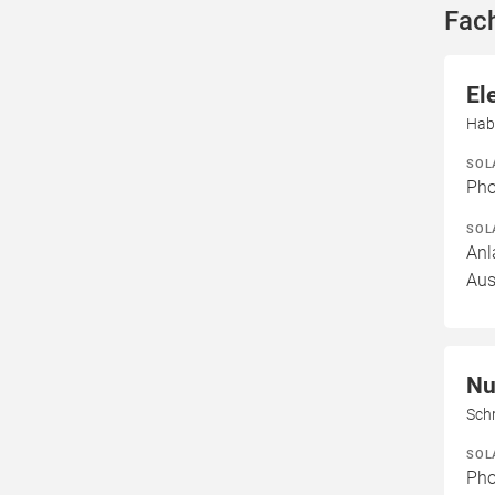
Fac
El
Hab
SOL
Pho
SOL
Anl
Aus
Nu
Sch
SOL
Pho