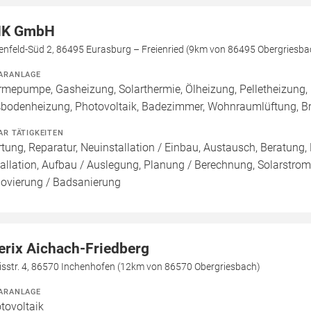
HK GmbH
enfeld-Süd 2, 86495 Eurasburg – Freienried (9km von 86495 Obergriesba
ARANLAGE
mepumpe, Gasheizung, Solarthermie, Ölheizung, Pelletheizung, 
bodenheizung, Photovoltaik, Badezimmer, Wohnraumlüftung, B
AR TÄTIGKEITEN
tung, Reparatur, Neuinstallation / Einbau, Austausch, Beratung,
tallation, Aufbau / Auslegung, Planung / Berechnung, Solarstroms
ovierung / Badsanierung
erix Aichach-Friedberg
isstr. 4, 86570 Inchenhofen (12km von 86570 Obergriesbach)
ARANLAGE
tovoltaik