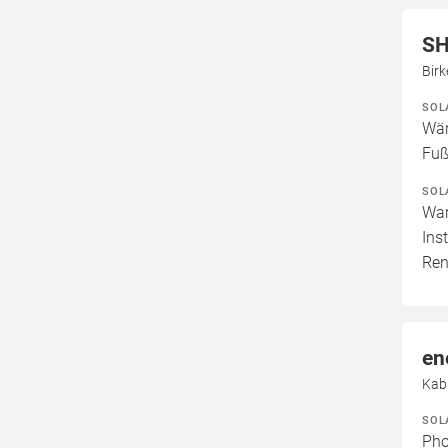
S
Birk
SOL
Wär
Fuß
SOL
War
Ins
Ren
en
Kab
SOL
Pho