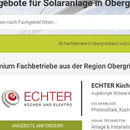
ebote für Solaranlage in Oberg
30 Fachbetriebe in Obergriesbach und
mium Fachbetriebe aus der Region Obergr
ECHTER Küche
Augsburger Strasse 
SOLARANLAGE
Photovoltaik, Küch
SOLAR TÄTIGKEITEN
ANGEBOTE ANFORDERN
Anlage & Installat