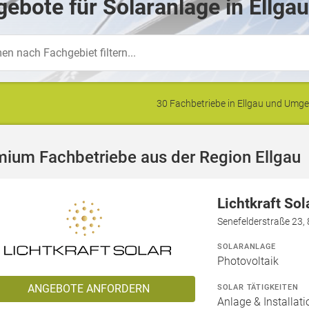
ebote für Solaranlage in Ellgau
30 Fachbetriebe in Ellgau und Umg
ium Fachbetriebe aus der Region Ellgau
Lichtkraft So
Senefelderstraße 23,
SOLARANLAGE
Photovoltaik
ANGEBOTE ANFORDERN
SOLAR TÄTIGKEITEN
Anlage & Installat