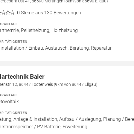
erbepark Ost 41, 86690 Mertingen (8km von 86690 Ellgau)
0
Sterne aus 130 Bewertungen
ARANLAGE
arthermie, Pelletheizung, Holzheizung
AR TÄTIGKEITEN
installation / Einbau, Austausch, Beratung, Reparatur
lartechnik Baier
senstr. 12, 86447 Todtenweis (9km von 86447 Ellgau)
ARANLAGE
tovoltaik
AR TÄTIGKEITEN
atung, Anlage & Installation, Aufbau / Auslegung, Planung / Be
arstromspeicher / PV Batterie, Erweiterung