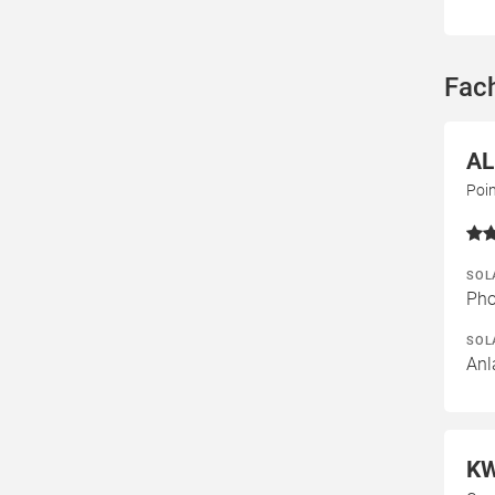
Fach
AL
Poi
SOL
Pho
SOL
Anl
KW