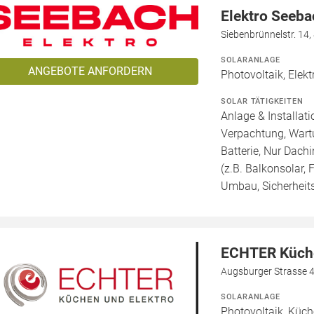
Elektro Seeb
Siebenbrünnelstr. 14,
SOLARANLAGE
ANGEBOTE ANFORDERN
Photovoltaik, Elekt
SOLAR TÄTIGKEITEN
Anlage & Installat
Verpachtung, Wartu
Batterie, Nur Dachi
(z.B. Balkonsolar, 
Umbau, Sicherheit
ECHTER Küche
Augsburger Strasse 
SOLARANLAGE
Photovoltaik, Küch