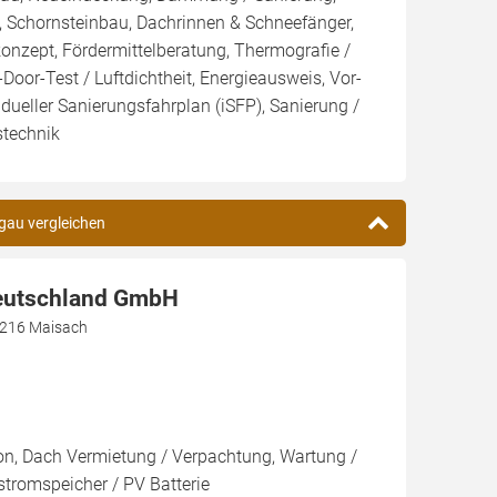
, Schornsteinbau, Dachrinnen & Schneefänger,
konzept, Fördermittelberatung, Thermografie /
Door-Test / Luftdichtheit, Energieausweis, Vor-
idueller Sanierungsfahrplan (iSFP), Sanierung /
stechnik
lgau vergleichen
eutschland GmbH
82216 Maisach
ion, Dach Vermietung / Verpachtung, Wartung /
stromspeicher / PV Batterie