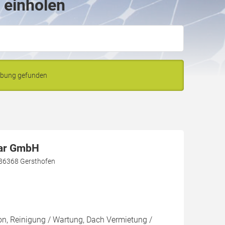
 einholen
ebung gefunden
lar GmbH
 86368 Gersthofen
ion, Reinigung / Wartung, Dach Vermietung /