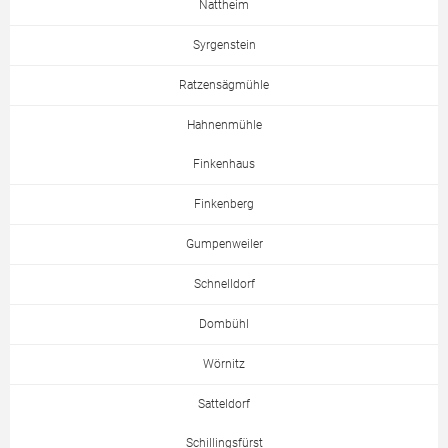
Nattheim
Syrgenstein
Ratzensägmühle
Hahnenmühle
Finkenhaus
Finkenberg
Gumpenweiler
Schnelldorf
Dombühl
Wörnitz
Satteldorf
Schillingsfürst