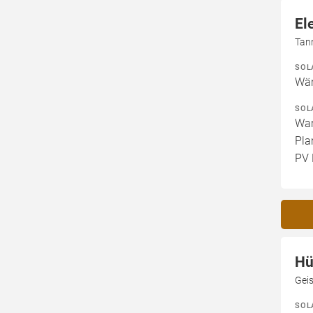
El
Tan
SOL
Wär
SOL
War
Pla
PV 
Hü
Gei
SOL