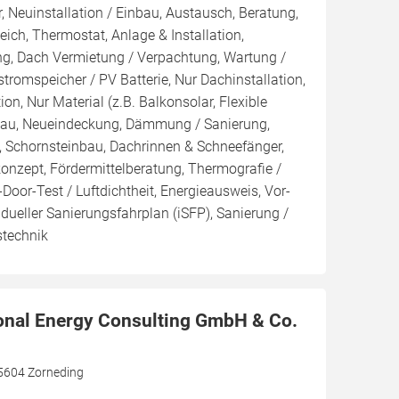
, Neuinstallation / Einbau, Austausch, Beratung,
eich, Thermostat, Anlage & Installation,
ng, Dach Vermietung / Verpachtung, Wartung /
tromspeicher / PV Batterie, Nur Dachinstallation,
tion, Nur Material (z.B. Balkonsolar, Flexible
sbau, Neueindeckung, Dämmung / Sanierung,
, Schornsteinbau, Dachrinnen & Schneefänger,
konzept, Fördermittelberatung, Thermografie /
Door-Test / Luftdichtheit, Energieausweis, Vor-
idueller Sanierungsfahrplan (iSFP), Sanierung /
stechnik
onal Energy Consulting GmbH & Co.
85604 Zorneding