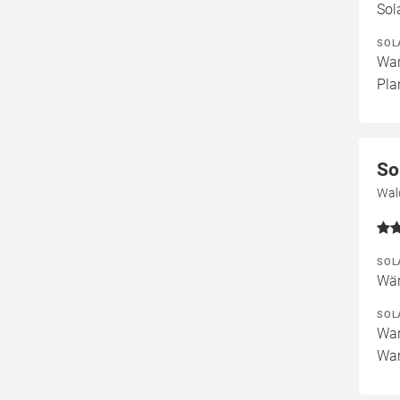
Sol
SOL
War
Pla
So
Wal
SOL
Wär
SOL
War
War