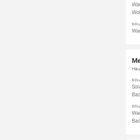
Wär
Woh
SOL
War
Me
Hau
SOL
Sol
Bad
SOL
War
Bad