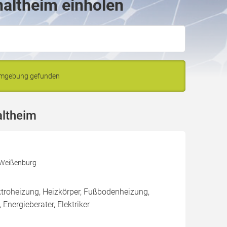
naltheim einholen
 Umgebung gefunden
altheim
 Weißenburg
roheizung, Heizkörper, Fußbodenheizung,
 Energieberater, Elektriker