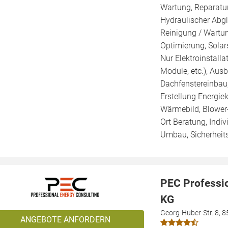
Wartung, Reparatur
Hydraulischer Abgl
Reinigung / Wartu
Optimierung, Solars
Nur Elektroinstalla
Module, etc.), Au
Dachfenstereinbau
Erstellung Energie
Wärmebild, Blower-
Ort Beratung, Indiv
Umbau, Sicherheit
PEC Professi
KG
Georg-Huber-Str. 8, 
ANGEBOTE ANFORDERN