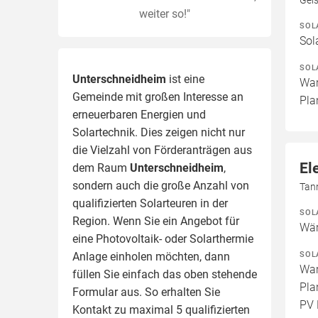
Geis
weiter so!"
SOL
Sol
SOL
Unterschneidheim
ist eine
War
Gemeinde mit großen Interesse an
Pla
erneuerbaren Energien und
Solartechnik. Dies zeigen nicht nur
die Vielzahl von Förderanträgen aus
El
dem Raum
Unterschneidheim
,
sondern auch die große Anzahl von
Tan
qualifizierten Solarteuren in der
SOL
Region.
Wenn Sie ein Angebot für
Wär
eine Photovoltaik- oder Solarthermie
SOL
Anlage einholen möchten, dann
War
füllen Sie einfach das oben stehende
Pla
Formular aus. So erhalten Sie
PV 
Kontakt zu maximal 5 qualifizierten