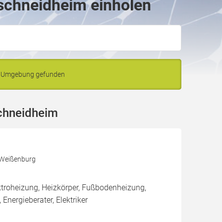
rschneidheim einholen
nd Umgebung gefunden
chneidheim
 Weißenburg
roheizung, Heizkörper, Fußbodenheizung,
 Energieberater, Elektriker