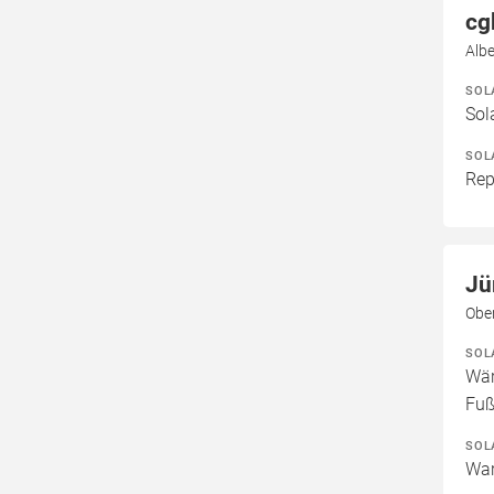
cg
Albe
SOL
Sol
SOL
Rep
Jü
Obe
SOL
Wär
Fuß
SOL
War