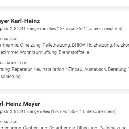
yer Karl-Heinz
ptstr. 2, 86741 Ehingen am Ries (13km von 86741 Unterschneidheim)
ARANLAGE
arthermie, Ölheizung, Pelletheizung, BHKW, Holzheizung, Heizkö
ezimmer, Wohnraumlüftung, Brennstoffzelle
AR TÄTIGKEITEN
tung, Reparatur, Neuinstallation / Einbau, Austausch, Beratung,
sanierung
rl-Heinz Meyer
ptstr. 2, 86741 Ehingen/Ries (13km von 86741 Unterschneidheim)
ARANLAGE
mepumpe, Gasheizung, Solarthermie, Ölheizung, Pelletheizung