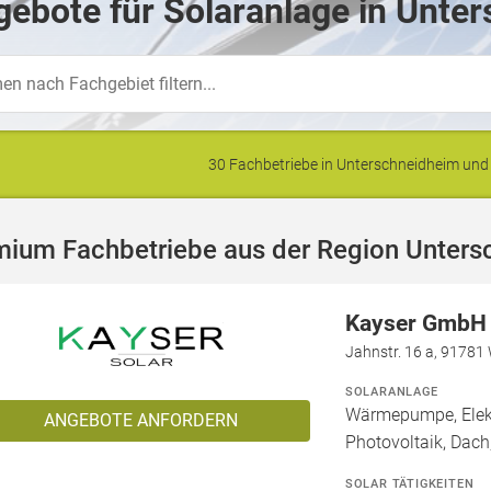
ebote für Solaranlage in Unte
30 Fachbetriebe in Unterschneidheim u
mium Fachbetriebe aus der Region Unters
Kayser GmbH
Jahnstr. 16 a, 91781
SOLARANLAGE
Wärmepumpe, Elekt
ANGEBOTE ANFORDERN
Photovoltaik, Dach,
SOLAR TÄTIGKEITEN