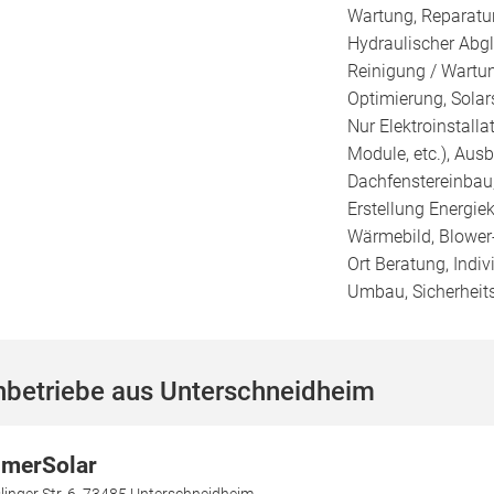
Wartung, Reparatur
Hydraulischer Abgl
Reinigung / Wartu
Optimierung, Solars
Nur Elektroinstalla
Module, etc.), Au
Dachfenstereinbau
Erstellung Energie
Wärmebild, Blower-
Ort Beratung, Indiv
Umbau, Sicherheit
hbetriebe aus Unterschneidheim
merSolar