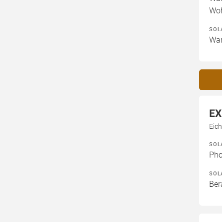
Woh
SOL
War
EX
Eich
SOL
Pho
SOL
Ber