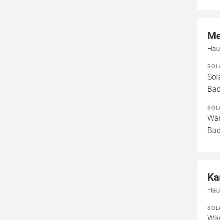
Me
Hau
SOL
Sol
Bad
SOL
War
Bad
Ka
Hau
SOL
Wär