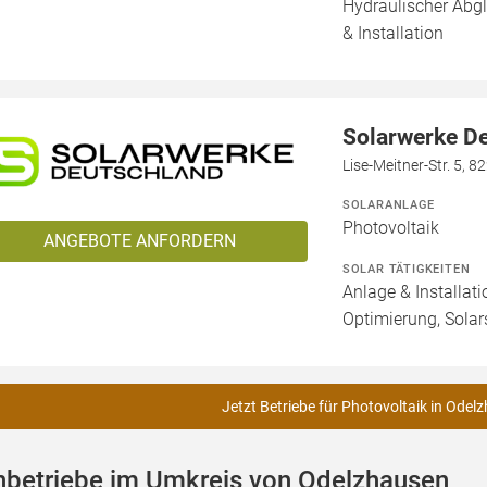
Hydraulischer Abg
& Installation
Solarwerke D
Lise-Meitner-Str. 5, 
SOLARANLAGE
Photovoltaik
ANGEBOTE ANFORDERN
SOLAR TÄTIGKEITEN
Anlage & Installat
Optimierung, Solar
Jetzt Betriebe für Photovoltaik in Odel
hbetriebe im Umkreis von Odelzhausen