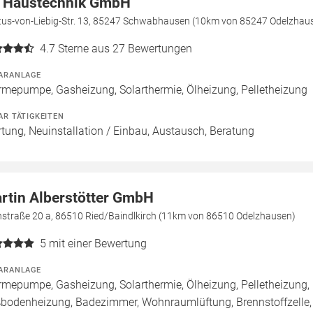
 Haustechnik GmbH
tus-von-Liebig-Str. 13, 85247 Schwabhausen (10km von 85247 Odelzhau
4.7
Sterne aus 27 Bewertungen
ARANLAGE
mepumpe, Gasheizung, Solarthermie, Ölheizung, Pelletheizung
AR TÄTIGKEITEN
tung, Neuinstallation / Einbau, Austausch, Beratung
rtin Alberstötter GmbH
nstraße 20 a, 86510 Ried/Baindlkirch (11km von 86510 Odelzhausen)
5
mit einer Bewertung
ARANLAGE
mepumpe, Gasheizung, Solarthermie, Ölheizung, Pelletheizung, 
bodenheizung, Badezimmer, Wohnraumlüftung, Brennstoffzell