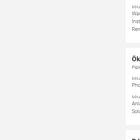
SOL
War
Ins
Ren
Ök
Pip
SOL
Pho
SOL
Anl
Sol