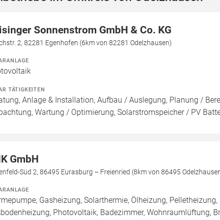
isinger Sonnenstrom GmbH & Co. KG
chstr. 2, 82281 Egenhofen (6km von 82281 Odelzhausen)
ARANLAGE
tovoltaik
AR TÄTIGKEITEN
atung, Anlage & Installation, Aufbau / Auslegung, Planung / Be
pachtung, Wartung / Optimierung, Solarstromspeicher / PV Batte
HK GmbH
kenfeld-Süd 2, 86495 Eurasburg – Freienried (8km von 86495 Odelzhause
ARANLAGE
mepumpe, Gasheizung, Solarthermie, Ölheizung, Pelletheizung, 
bodenheizung, Photovoltaik, Badezimmer, Wohnraumlüftung, B