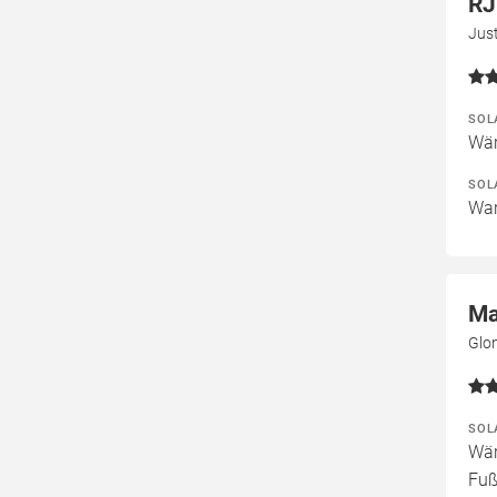
RJ
Jus
SOL
Wär
SOL
War
Ma
Glo
SOL
Wär
Fuß