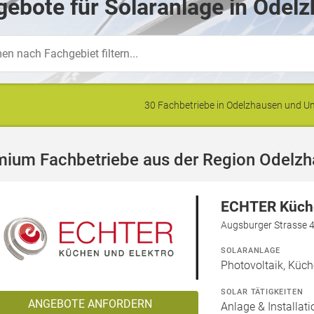
ebote für Solaranlage in Odel
30 Fachbetriebe in Odelzhausen und 
mium Fachbetriebe aus der Region Odelz
ECHTER Küche
Augsburger Strasse 
SOLARANLAGE
Photovoltaik, Küch
SOLAR TÄTIGKEITEN
ANGEBOTE ANFORDERN
Anlage & Installat