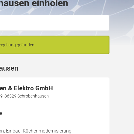
zhausen einholen
Umgebung gefunden
hausen
n & Elektro GmbH
49, 86529 Schrobenhausen
e
ion, Einbau, Küchenmodernisierung