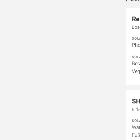
Re
Bos
SOL
Pho
SOL
Ber
Ver
S
Bir
SOL
Wär
Fuß