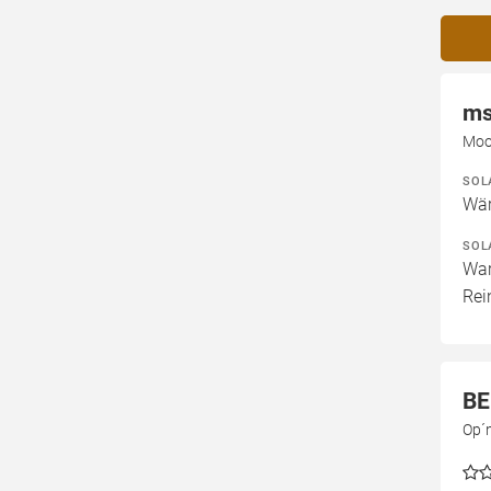
ms
Moo
SOL
Wär
SOL
War
Rei
BE
Op´