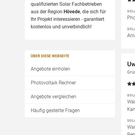
qualifizierten Solar Fachbetrieben
aus der Region
Hövede
, die sich für
SOL
Pho
Ihr Projekt interessieren - garantiert
kostenlos und unverbindlich!
SOL
Anl
ÜBER DIESE WEBSEITE
Uw
Angebote einholen
Grü
Photovoltaik Rechner
SOL
Angebote vergleichen
Wär
Kam
Häufig gestellte Fragen
SOL
War
Ren