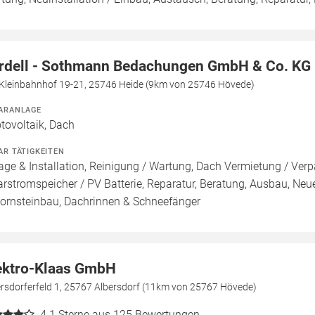
rdell - Sothmann Bedachungen GmbH & Co. KG
Kleinbahnhof 19-21, 25746 Heide (9km von 25746 Hövede)
ARANLAGE
tovoltaik, Dach
AR TÄTIGKEITEN
age & Installation, Reinigung / Wartung, Dach Vermietung / Ver
arstromspeicher / PV Batterie, Reparatur, Beratung, Ausbau, N
ornsteinbau, Dachrinnen & Schneefänger
ektro-Klaas GmbH
ersdorferfeld 1, 25767 Albersdorf (11km von 25767 Hövede)
4.1
Sterne aus 125 Bewertungen