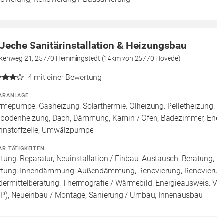
 Jeche Sanitärinstallation & Heizungsbau
kenweg 21, 25770 Hemmingstedt (14km von 25770 Hövede)
4
mit einer Bewertung
ARANLAGE
mepumpe, Gasheizung, Solarthermie, Ölheizung, Pelletheizung, 
bodenheizung, Dach, Dämmung, Kamin / Ofen, Badezimmer, Ene
nnstoffzelle, Umwälzpumpe
AR TÄTIGKEITEN
tung, Reparatur, Neuinstallation / Einbau, Austausch, Beratung,
tung, Innendämmung, Außendämmung, Renovierung, Renovierung
dermittelberatung, Thermografie / Wärmebild, Energieausweis, Vo
FP), Neueinbau / Montage, Sanierung / Umbau, Innenausbau