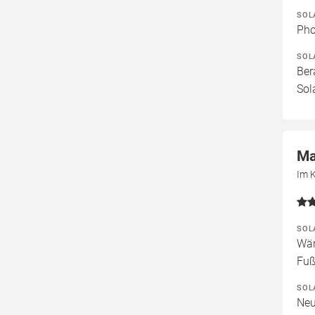
SOL
Pho
SOL
Ber
Sol
Ma
Im 
SOL
Wär
Fuß
SOL
Neu