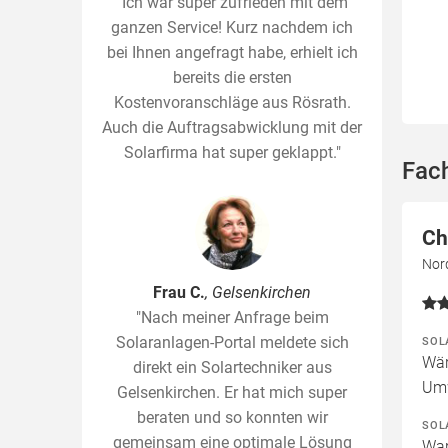
"Ich war super zufrieden mit dem
ganzen Service! Kurz nachdem ich
bei Ihnen angefragt habe, erhielt ich
bereits die ersten
Kostenvoranschläge aus Rösrath.
Auch die Auftragsabwicklung mit der
Solarfirma hat super geklappt."
Fac
Ch
Nor
Frau C.
, Gelsenkirchen
"Nach meiner Anfrage beim
Solaranlagen-Portal meldete sich
SOL
Wär
direkt ein Solartechniker aus
Um
Gelsenkirchen. Er hat mich super
beraten und so konnten wir
SOL
gemeinsam eine optimale Lösung
War