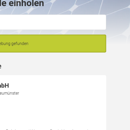
de einholen
gebung gefunden
e
mbH
Neumünster