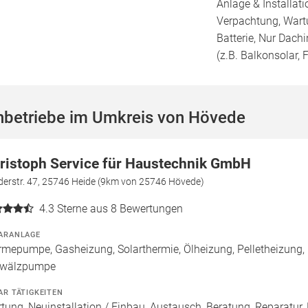
Anlage & Installat
Verpachtung, Wartu
Batterie, Nur Dachi
(z.B. Balkonsolar, F
hbetriebe im Umkreis von Hövede
ristoph Service für Haustechnik GmbH
derstr. 47, 25746 Heide (9km von 25746 Hövede)
4.3
Sterne aus 8 Bewertungen
ARANLAGE
mepumpe, Gasheizung, Solarthermie, Ölheizung, Pelletheizung, 
wälzpumpe
AR TÄTIGKEITEN
tung, Neuinstallation / Einbau, Austausch, Beratung, Reparatur, 