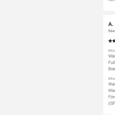
A.
Baa
SOL
Wär
Fuß
Bre
SOL
War
War
För
(iS