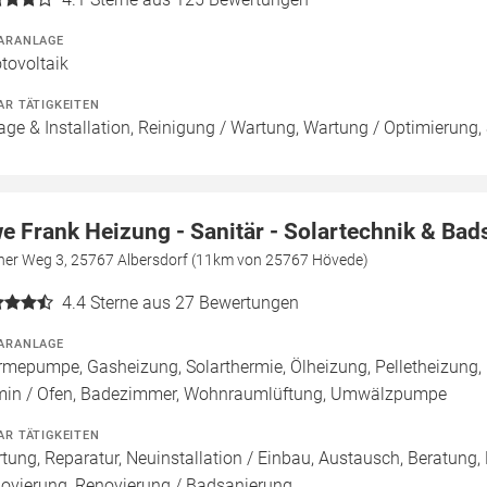
ARANLAGE
tovoltaik
AR TÄTIGKEITEN
age & Installation, Reinigung / Wartung, Wartung / Optimierung,
e Frank Heizung - Sanitär - Solartechnik & Ba
ner Weg 3, 25767 Albersdorf (11km von 25767 Hövede)
4.4
Sterne aus 27 Bewertungen
ARANLAGE
mepumpe, Gasheizung, Solarthermie, Ölheizung, Pelletheizung,
in / Ofen, Badezimmer, Wohnraumlüftung, Umwälzpumpe
AR TÄTIGKEITEN
tung, Reparatur, Neuinstallation / Einbau, Austausch, Beratung,
ovierung, Renovierung / Badsanierung