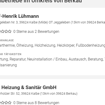
hbetriebe im Umkreis von Berkau
f-Henrik Lühmann
geleben Nr. 3, 39624 Kalbe (Milde) OT Jeggeleben (13km von 39624 Berk
0
Sterne aus 2 Bewertungen
ARANLAGE
arthermie, Ölheizung, Holzheizung, Heizkörper, Fußbodenheizu
AR TÄTIGKEITEN
tung, Reparatur, Neuinstallation / Einbau, Austausch, Beratung,
sanierung
 Heizung & Sanitär GmbH
holzer Str. 52, 39624 Kalbe (13km von 39624 Berkau)
0
Sterne aus 8 Bewertungen