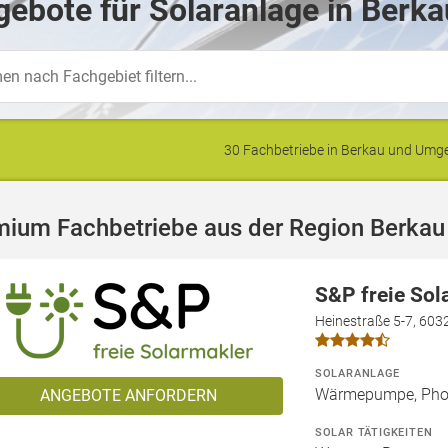
ebote für Solaranlage in Berka
30 Fachbetriebe in Berkau und Um
mium Fachbetriebe aus der Region Berkau
S&P freie So
Heinestraße 5-7, 603
SOLARANLAGE
Wärmepumpe, Phot
ANGEBOTE ANFORDERN
SOLAR TÄTIGKEITEN