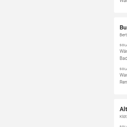
War
Bu
Ber
SOL
Wär
Bad
SOL
War
Ren
Al
Klö
SOL