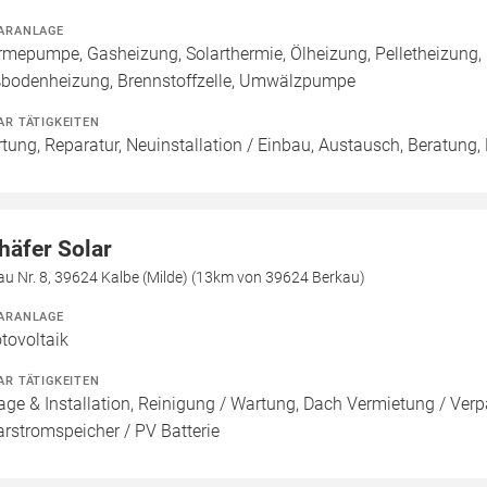
ARANLAGE
mepumpe, Gasheizung, Solarthermie, Ölheizung, Pelletheizung, 
bodenheizung, Brennstoffzelle, Umwälzpumpe
AR TÄTIGKEITEN
tung, Reparatur, Neuinstallation / Einbau, Austausch, Beratung,
häfer Solar
au Nr. 8, 39624 Kalbe (Milde) (13km von 39624 Berkau)
ARANLAGE
tovoltaik
AR TÄTIGKEITEN
age & Installation, Reinigung / Wartung, Dach Vermietung / Ver
arstromspeicher / PV Batterie