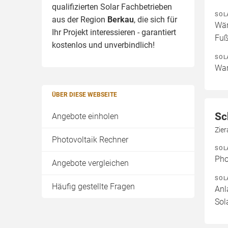
qualifizierten Solar Fachbetrieben
SOL
aus der Region
Berkau
, die sich für
Wär
Ihr Projekt interessieren - garantiert
Fuß
kostenlos und unverbindlich!
SOL
War
ÜBER DIESE WEBSEITE
Sc
Angebote einholen
Zier
Photovoltaik Rechner
SOL
Pho
Angebote vergleichen
SOL
Häufig gestellte Fragen
Anl
Sol