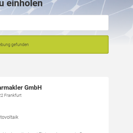
u einholen
gebung gefunden
larmakler GmbH
22 Frankfurt
ovoltaik