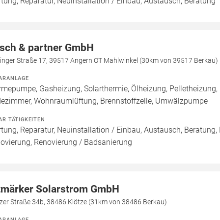
tung, Reparatur, Neuinstallation / Einbau, Austausch, Beratung
sch & partner GmbH
tinger Straße 17, 39517 Angern OT Mahlwinkel (30km von 39517 Berkau)
ARANLAGE
mepumpe, Gasheizung, Solarthermie, Ölheizung, Pelletheizung,
ezimmer, Wohnraumlüftung, Brennstoffzelle, Umwälzpumpe
AR TÄTIGKEITEN
tung, Reparatur, Neuinstallation / Einbau, Austausch, Beratung,
ovierung, Renovierung / Badsanierung
tmärker Solarstrom GmbH
tzer Straße 34b, 38486 Klötze (31km von 38486 Berkau)
ARANLAGE