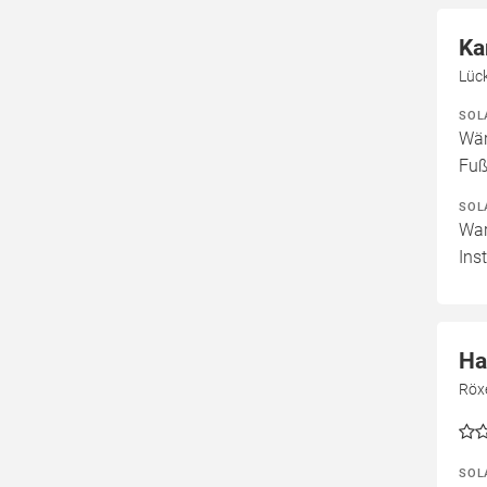
Ka
Lüc
SOL
Wär
Fuß
SOL
War
Ins
Ha
Röx
SOL