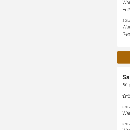
Wär
Fuß
SOL
War
Ren
Sa
Bör
SOL
Wär
SOL