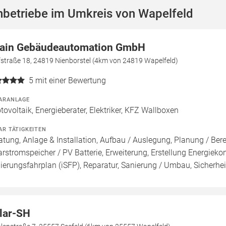
hbetriebe im Umkreis von Wapelfeld
tain Gebäudeautomation GmbH
fstraße 18, 24819 Nienborstel (4km von 24819 Wapelfeld)
5
mit einer Bewertung
ARANLAGE
tovoltaik, Energieberater, Elektriker, KFZ Wallboxen
AR TÄTIGKEITEN
atung, Anlage & Installation, Aufbau / Auslegung, Planung / Be
arstromspeicher / PV Batterie, Erweiterung, Erstellung Energiekon
ierungsfahrplan (iSFP), Reparatur, Sanierung / Umbau, Sicherhei
lar-SH