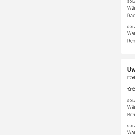
SOL
Wär
Ba
SOL
War
Ren
Uw
Itze
SOL
Wär
Bre
SOL
War