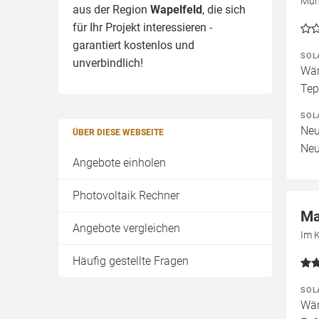
Müh
aus der Region
Wapelfeld
, die sich
für Ihr Projekt interessieren -
garantiert kostenlos und
SOL
unverbindlich!
Wär
Tep
SOL
Neu
ÜBER DIESE WEBSEITE
Neu
Angebote einholen
Photovoltaik Rechner
Ma
Angebote vergleichen
Im 
Häufig gestellte Fragen
SOL
Wär