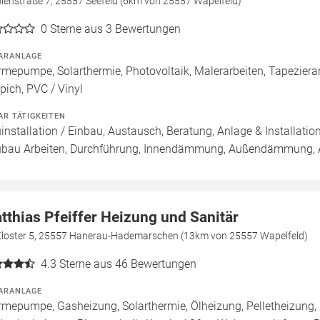
lenstraße 7, 25557 Seefeld (6km von 25557 Wapelfeld)
0
Sterne aus 3 Bewertungen
ARANLAGE
mepumpe, Solarthermie, Photovoltaik, Malerarbeiten, Tapezierar
pich, PVC / Vinyl
AR TÄTIGKEITEN
installation / Einbau, Austausch, Beratung, Anlage & Installatio
bau Arbeiten, Durchführung, Innendämmung, Außendämmung, Au
tthias Pfeiffer Heizung und Sanitär
Kloster 5, 25557 Hanerau-Hademarschen (13km von 25557 Wapelfeld)
4.3
Sterne aus 46 Bewertungen
ARANLAGE
mepumpe, Gasheizung, Solarthermie, Ölheizung, Pelletheizung, 