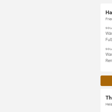
Ha
Fri
SOL
Wär
Fuß
SOL
War
Ren
Th
Heis