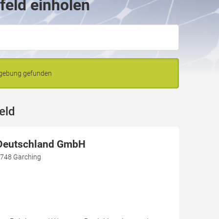
feld einholen
mgebung gefunden
eld
eutschland GmbH
5748 Garching