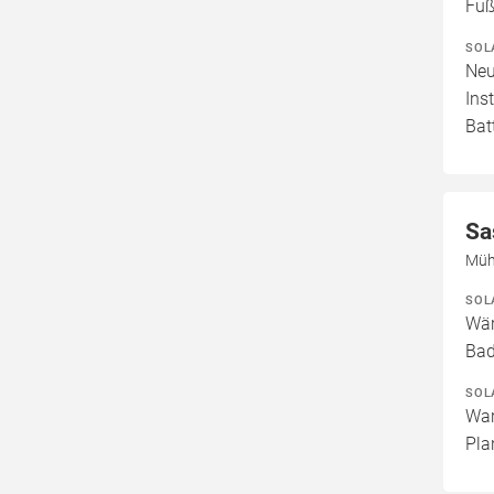
Fuß
SOL
Neu
Ins
Bat
Sa
Müh
SOL
Wär
Ba
SOL
War
Pla