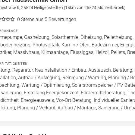
mestraße 6, 25524 Heiligenstedten (15km von 25524 Mühlenbarbek)
0
Sterne aus 5 Bewertungen
ARANLAGE
mepumpe, Gasheizung, Solarthermie, Ölheizung, Pelletheizung, 
bodenheizung, Photovoltaik, Kamin / Ofen, Badezimmer, Energieb
ktriker, Massivhaus, Klimaanlage, Flüssiggas, Heizöl, Pellets, 
AR TÄTIGKEITEN
tung, Reparatur, Neuinstallation / Einbau, Austausch, Beratung,
tallation, Aufbau / Auslegung, Reinigung / Wartung, Planung / 
pachtung, Wartung / Optimierung, Solarstromspeicher / PV Batte
sanierung, Erstellung Energiekonzept, Fördermittelberatung, Th
tdichtheit, Energieausweis, Vor-Ort Beratung, Individueller Sani
leitung, Planung / Verkauf, Aufbau / Montage, Sanierung / Umbau,