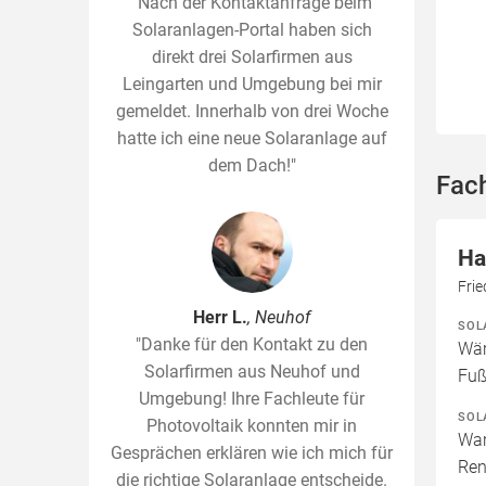
"Nach der Kontaktanfrage beim
Solaranlagen-Portal haben sich
direkt drei Solarfirmen aus
Leingarten und Umgebung bei mir
gemeldet. Innerhalb von drei Woche
hatte ich eine neue Solaranlage auf
dem Dach!"
Fac
Ha
Fri
Herr L.
, Neuhof
SOL
"Danke für den Kontakt zu den
Wär
Solarfirmen aus Neuhof und
Fuß
Umgebung! Ihre Fachleute für
SOL
Photovoltaik konnten mir in
War
Gesprächen erklären wie ich mich für
Ren
die richtige Solaranlage entscheide.