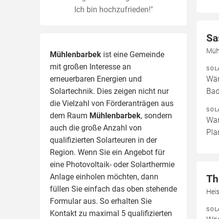
Ich bin hochzufrieden!"
Sa
Müh
Mühlenbarbek
ist eine Gemeinde
mit großen Interesse an
SOL
erneuerbaren Energien und
Wär
Solartechnik. Dies zeigen nicht nur
Ba
die Vielzahl von Förderanträgen aus
SOL
dem Raum
Mühlenbarbek
, sondern
War
auch die große Anzahl von
Pla
qualifizierten Solarteuren in der
Region.
Wenn Sie ein Angebot für
eine Photovoltaik- oder Solarthermie
Anlage einholen möchten, dann
Th
füllen Sie einfach das oben stehende
Hei
Formular aus. So erhalten Sie
SOL
Kontakt zu maximal 5 qualifizierten