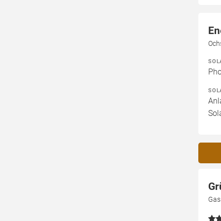
En
Och
SOL
Pho
SOL
Anl
Sol
Gr
Gas