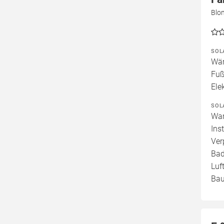
Blo
SOL
Wär
Fuß
Ele
SOL
War
Ins
Ver
Bad
Luf
Bau