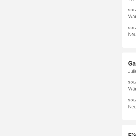
SOL
Wär
SOL
Neu
Ga
Jul
SOL
Wär
SOL
Neu
Fä