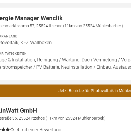
ergie Manager Wenclik
senmarktskamp 57, 25524 Itzehoe (11km von 25524 Mühlenbarbek)
ARANLAGE
tovoltaik, KFZ Wallboxen
AR TÄTIGKEITEN
age & Installation, Reinigung / Wartung, Dach Vermietung / Ver
arstromspeicher / PV Batterie, Neuinstallation / Einbau, Austaus
Jetzt Betriebe für Photovoltaik in Mühl
ünWatt GmbH
straße 36, 25524 Itzehoe (11km von 25524 Mühlenbarbek)
4
mit einer Bewertung