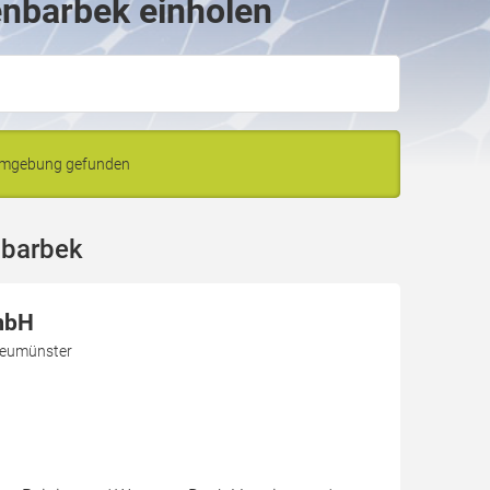
enbarbek einholen
 Umgebung gefunden
nbarbek
mbH
Neumünster