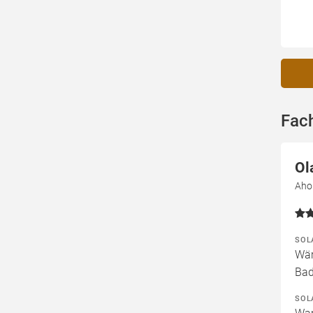
Fach
Ol
Aho
SOL
Wär
Bad
SOL