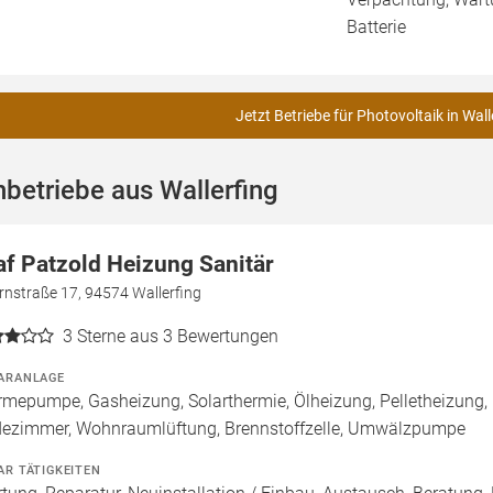
Batterie
Jetzt Betriebe für Photovoltaik in Wall
betriebe aus Wallerfing
af Patzold Heizung Sanitär
rnstraße 17, 94574 Wallerfing
3
Sterne aus 3 Bewertungen
ARANLAGE
mepumpe, Gasheizung, Solarthermie, Ölheizung, Pelletheizung, 
ezimmer, Wohnraumlüftung, Brennstoffzelle, Umwälzpumpe
AR TÄTIGKEITEN