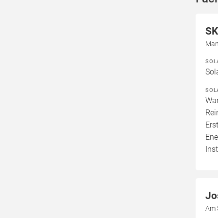
SK
Man
SOL
Sol
SOL
War
Rei
Ers
Ene
Ins
Jo
Am 