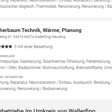
tung, Reparatur, Neuinstallation / Einbau, Austausch, Beratun
raulischer Abgleich, Thermostat, Renovierung, Renovierung / B
herbaum Technik, Wärme, Planung
sling 97, 94574 94574 Wallerfing/Neusling
5
mit einer Bewertung
ARANLAGE
mepumpe, Gasheizung, Solarthermie, Ölheizung, Pelletheizung,
in / Ofen, Badezimmer, Wohnraumlüftung, Brennstoffzelle, U
AR TÄTIGKEITEN
tung, Reparatur, Neuinstallation / Einbau, Austausch, Beratung,
ovierung, Renovierung / Badsanierung
betriebe im Umkreis von Wallerfing