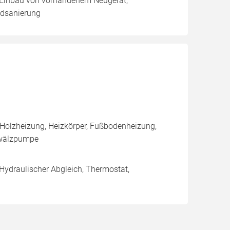
g, Einbau von vorhandenem Neugerät,
adsanierung
 Holzheizung, Heizkörper, Fußbodenheizung,
mwälzpumpe
 Hydraulischer Abgleich, Thermostat,