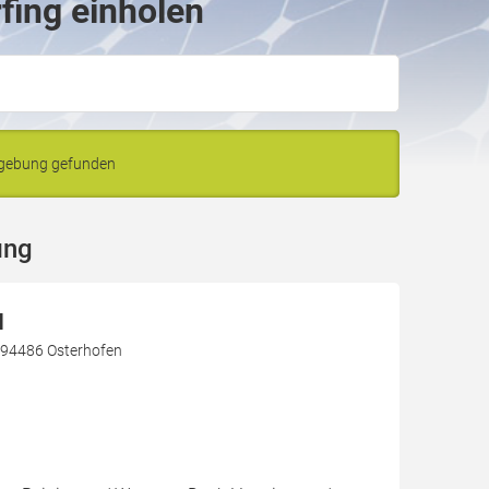
fing einholen
mgebung gefunden
ing
H
 94486 Osterhofen