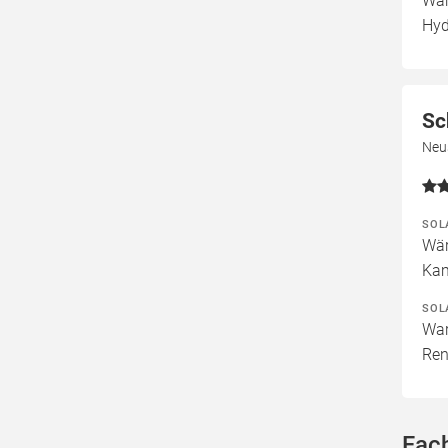
War
Hyd
Sc
Neu
SOL
Wär
Kam
SOL
War
Ren
Fach