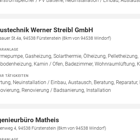
arstromspeicher / PV Batterie, Neuinstallation / Einbau, Austaus
ustechnik Werner Streibl GmbH
sauer St.4a, 94538 Fürstenstein (8km von 94538 Windorf)
ARANLAGE
mepumpe, Gasheizung, Solarthermie, Ölheizung, Pelletheizung, 
bodenheizung, Kamin / Ofen, Badezimmer, Wohnraumlüftung, K
AR TÄTIGKEITEN
tung, Neuinstallation / Einbau, Austausch, Beratung, Reparatur,
ovierung, Renovierung / Badsanierung, Installation
genieurbüro Matheis
kenweg 4, 94538 Fürstenstein (8km von 94538 Windorf)
ARANLAGE