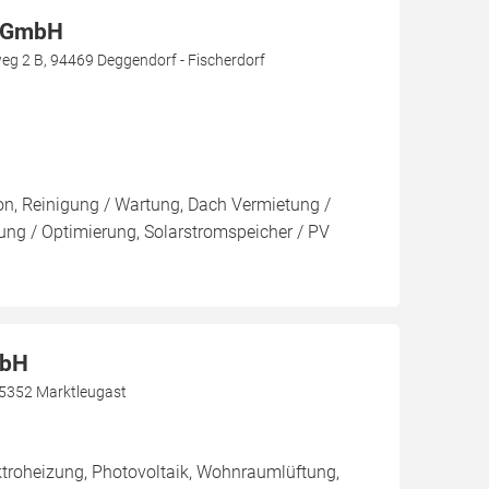
t GmbH
g 2 B, 94469 Deggendorf - Fischerdorf
ion, Reinigung / Wartung, Dach Vermietung /
ng / Optimierung, Solarstromspeicher / PV
mbH
95352 Marktleugast
roheizung, Photovoltaik, Wohnraumlüftung,