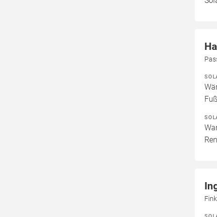
Sol
Ha
Pas
SOL
Wär
Fuß
SOL
War
Ren
In
Fin
SOL