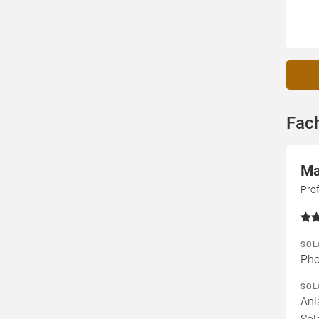
Fac
Ma
Prof
SOL
Pho
SOL
Anl