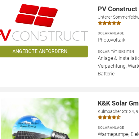
PV Construc
Unterer Sommerfeldwe
SOLARANLAGE
Photovoltaik
ANGEBOTE ANFORDERN
SOLAR TÄTIGKEITEN
Anlage & Installat
Verpachtung, Wartu
Batterie
K&K Solar G
Kulmbacher Str. 24, 
SOLARANLAGE
Wärmepumpe, Elekt