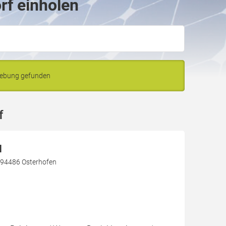
rf einholen
gebung gefunden
f
H
 94486 Osterhofen