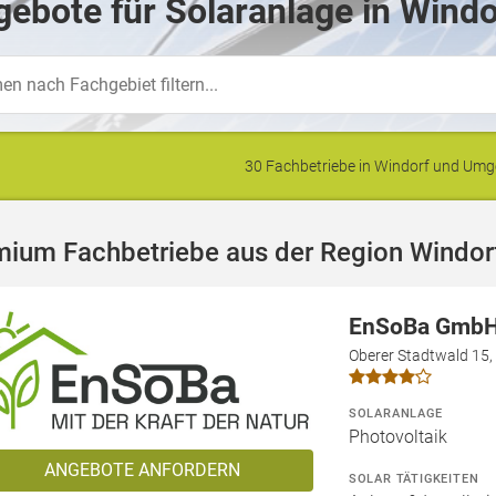
ebote für Solaranlage in Windo
30 Fachbetriebe in Windorf und Um
mium Fachbetriebe aus der Region Windor
EnSoBa Gmb
Oberer Stadtwald 15,
SOLARANLAGE
Photovoltaik
ANGEBOTE ANFORDERN
SOLAR TÄTIGKEITEN