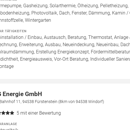
mepumpe, Gasheizung, Solarthermie, Ölheizung, Pelletheizung, 
bodenheizung, Photovoltaik, Dach, Fenster, Dämmung, Kamin / O
nnstoffzelle, Wintergarten
AR TÄTIGKEITEN
installation / Einbau, Austausch, Beratung, Thermostat, Anlage 
echnung, Erweiterung, Ausbau, Neueindeckung, Neueinbau, Dach
lraumdämmung, Erstellung Energiekonzept, Fördermittelberatun
tdichtheit, Energieausweis, Vor-Ort Beratung, Individueller Sani
ontage
G Energie GmbH
Bahnhof 11, 94538 Fürstenstein (8km von 94538 Windorf)
5
mit einer Bewertung
ARANLAGE