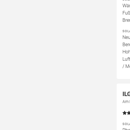
Wär
Fuß
Bre
SOL
Neu
Ber
Hoh
Luf
/ M
IL
Am 
SOL