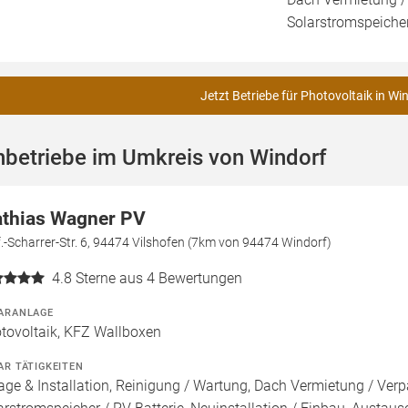
Solarstromspeicher
Jetzt Betriebe für Photovoltaik in Wi
hbetriebe im Umkreis von Windorf
thias Wagner PV
.-Scharrer-Str. 6, 94474 Vilshofen (7km von 94474 Windorf)
4.8
Sterne aus 4 Bewertungen
ARANLAGE
tovoltaik, KFZ Wallboxen
AR TÄTIGKEITEN
age & Installation, Reinigung / Wartung, Dach Vermietung / Ver