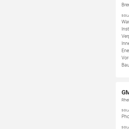
Bre
SOL
War
Ins
Ver
Inn
Ene
Vor
Bau
GM
Rhei
SOL
Pho
SOL