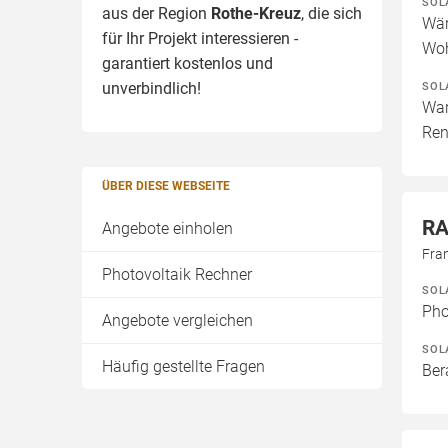
SOL
aus der Region
Rothe-Kreuz
, die sich
Wär
für Ihr Projekt interessieren -
Woh
garantiert kostenlos und
SOL
unverbindlich!
War
Ren
ÜBER DIESE WEBSEITE
RA
Angebote einholen
Fra
Photovoltaik Rechner
SOL
Pho
Angebote vergleichen
SOL
Häufig gestellte Fragen
Ber