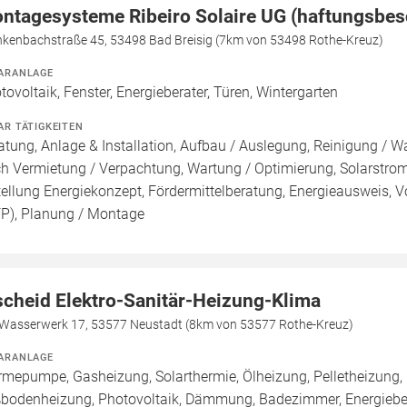
ntagesysteme Ribeiro Solaire UG (haftungsbes
nkenbachstraße 45, 53498 Bad Breisig (7km von 53498 Rothe-Kreuz)
ARANLAGE
tovoltaik, Fenster, Energieberater, Türen, Wintergarten
AR TÄTIGKEITEN
atung, Anlage & Installation, Aufbau / Auslegung, Reinigung / W
h Vermietung / Verpachtung, Wartung / Optimierung, Solarstroms
tellung Energiekonzept, Fördermittelberatung, Energieausweis, Vo
FP), Planung / Montage
scheid Elektro-Sanitär-Heizung-Klima
Wasserwerk 17, 53577 Neustadt (8km von 53577 Rothe-Kreuz)
ARANLAGE
mepumpe, Gasheizung, Solarthermie, Ölheizung, Pelletheizung, 
bodenheizung, Photovoltaik, Dämmung, Badezimmer, Energieberat