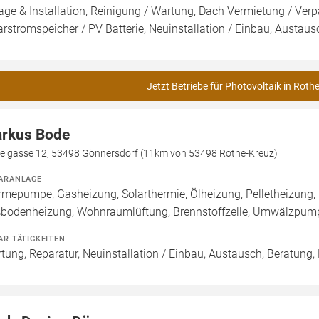
age & Installation, Reinigung / Wartung, Dach Vermietung / Ver
arstromspeicher / PV Batterie, Neuinstallation / Einbau, Austaus
Jetzt Betriebe für Photovoltaik in Roth
rkus Bode
helgasse 12, 53498 Gönnersdorf (11km von 53498 Rothe-Kreuz)
ARANLAGE
mepumpe, Gasheizung, Solarthermie, Ölheizung, Pelletheizung, 
bodenheizung, Wohnraumlüftung, Brennstoffzelle, Umwälzpum
AR TÄTIGKEITEN
tung, Reparatur, Neuinstallation / Einbau, Austausch, Beratung,