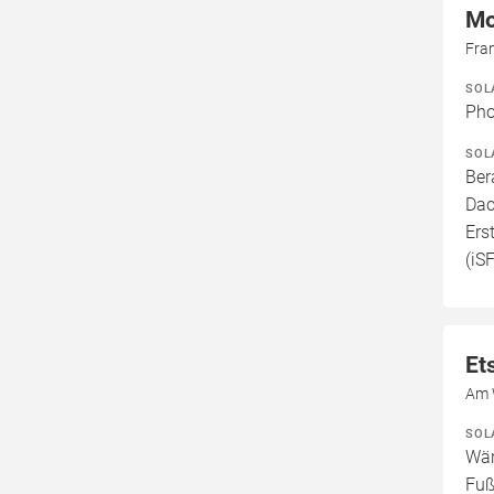
Mo
Fra
SOL
Pho
SOL
Ber
Dac
Ers
(iS
Et
Am 
SOL
Wär
Fuß