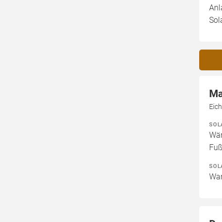
Anl
Sol
Ma
Eic
SOL
Wär
Fuß
SOL
War