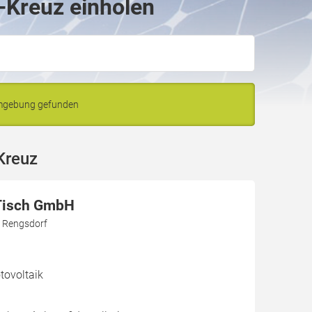
-Kreuz einholen
Umgebung gefunden
Kreuz
Tisch GmbH
9 Rengsdorf
ovoltaik