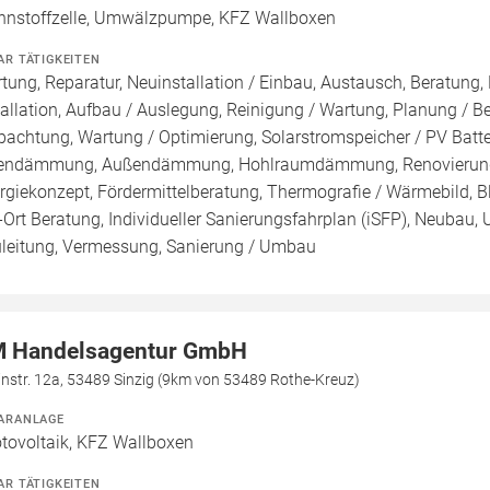
nnstoffzelle, Umwälzpumpe, KFZ Wallboxen
AR TÄTIGKEITEN
tung, Reparatur, Neuinstallation / Einbau, Austausch, Beratung,
tallation, Aufbau / Auslegung, Reinigung / Wartung, Planung / 
pachtung, Wartung / Optimierung, Solarstromspeicher / PV Batte
endämmung, Außendämmung, Hohlraumdämmung, Renovierung, R
rgiekonzept, Fördermittelberatung, Thermografie / Wärmebild, Bl
-Ort Beratung, Individueller Sanierungsfahrplan (iSFP), Neubau,
leitung, Vermessung, Sanierung / Umbau
 Handelsagentur GmbH
nstr. 12a, 53489 Sinzig (9km von 53489 Rothe-Kreuz)
ARANLAGE
tovoltaik, KFZ Wallboxen
AR TÄTIGKEITEN