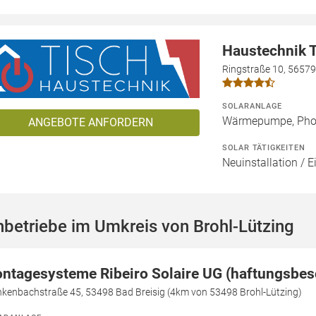
Haustechnik 
Ringstraße 10, 5657
SOLARANLAGE
Wärmepumpe, Phot
ANGEBOTE ANFORDERN
SOLAR TÄTIGKEITEN
Neuinstallation / E
betriebe im Umkreis von Brohl-Lützing
ntagesysteme Ribeiro Solaire UG (haftungsbes
nkenbachstraße 45, 53498 Bad Breisig (4km von 53498 Brohl-Lützing)