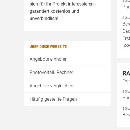
SOL
sich für Ihr Projekt interessieren -
Pho
garantiert kostenlos und
SOL
unverbindlich!
Ber
Dac
Ers
(iS
ÜBER DIESE WEBSEITE
Angebote einholen
Photovoltaik Rechner
RA
Fran
Angebote vergleichen
SOL
Pho
Häufig gestellte Fragen
SOL
Ber