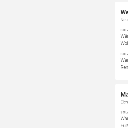
We
Neu
SOL
Wär
Woh
SOL
War
Ren
Ma
Eic
SOL
Wär
Fuß