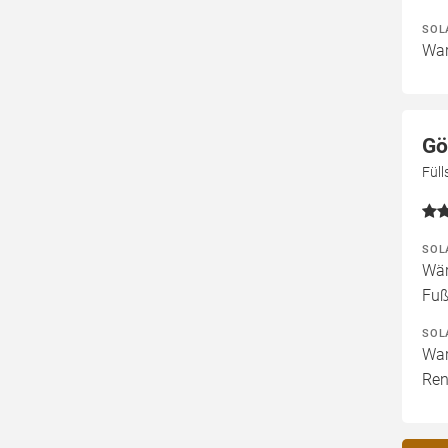
SOL
War
Gö
Fül
SOL
Wär
Fuß
SOL
War
Ren