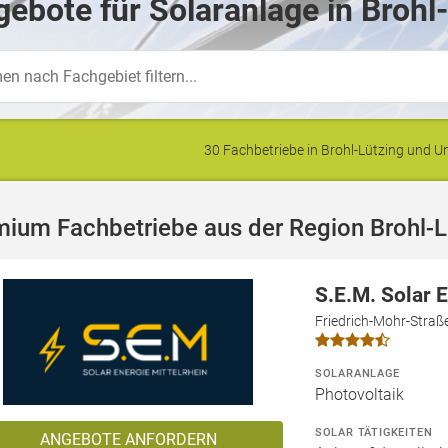
ebote für Solaranlage in Brohl
30 Fachbetriebe in Brohl-Lützing und
ium Fachbetriebe aus der Region Brohl-L
S.E.M. Solar 
Friedrich-Mohr-Straß
SOLARANLAGE
Photovoltaik
SOLAR TÄTIGKEITEN
ANGEBOTE ANFORDERN