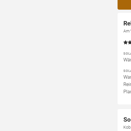
Re
Am 
SOL
Wär
SOL
War
Rei
Pla
So
Kob