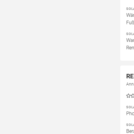
SOL
Wär
Fuß
SOL
War
Ren
RE
Ann
SOL
Pho
SOL
Ber