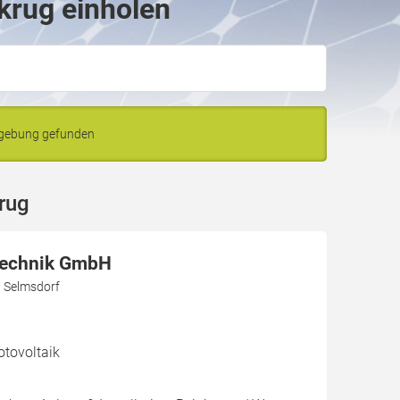
krug einholen
mgebung gefunden
rug
Technik GmbH
3 Selmsdorf
otovoltaik