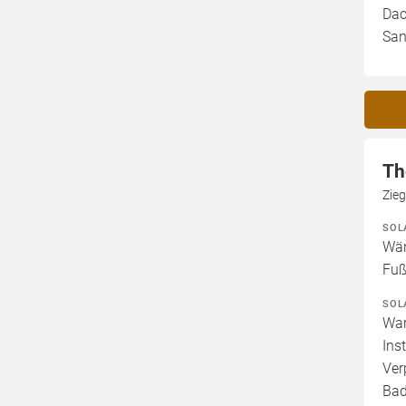
Dac
San
Th
Zie
SOL
Wär
Fuß
SOL
War
Ins
Ver
Bad