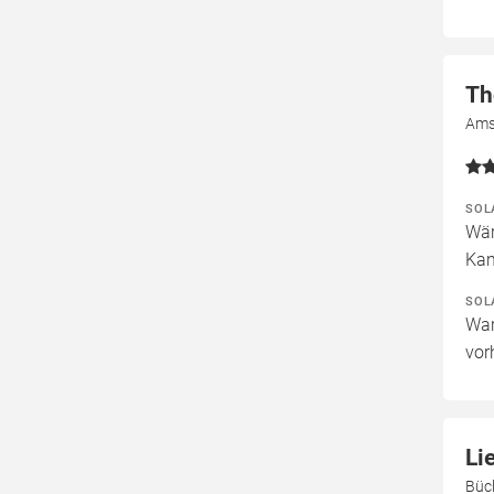
Th
Ams
SOL
Wär
Kam
SOL
War
vor
Li
Büc