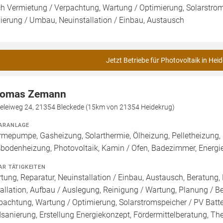
h Vermietung / Verpachtung, Wartung / Optimierung, Solarstromsp
ierung / Umbau, Neuinstallation / Einbau, Austausch
Jetzt Betriebe für Photovoltaik in Hei
omas Zemann
geleiweg 24, 21354 Bleckede (15km von 21354 Heidekrug)
ARANLAGE
mepumpe, Gasheizung, Solarthermie, Ölheizung, Pelletheizung, 
bodenheizung, Photovoltaik, Kamin / Ofen, Badezimmer, Energi
AR TÄTIGKEITEN
tung, Reparatur, Neuinstallation / Einbau, Austausch, Beratung,
tallation, Aufbau / Auslegung, Reinigung / Wartung, Planung / 
pachtung, Wartung / Optimierung, Solarstromspeicher / PV Batte
sanierung, Erstellung Energiekonzept, Fördermittelberatung, Th