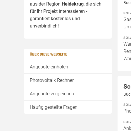
Buc
aus der Region
Heidekrug
, die sich
für Ihr Projekt interessieren -
SOL
garantiert kostenlos und
Gas
unverbindlich!
Um
SOL
War
Ren
ÜBER DIESE WEBSEITE
Wär
Angebote einholen
Photovoltaik Rechner
Sc
Angebote vergleichen
Büc
SOL
Häufig gestellte Fragen
Pho
SOL
Anl