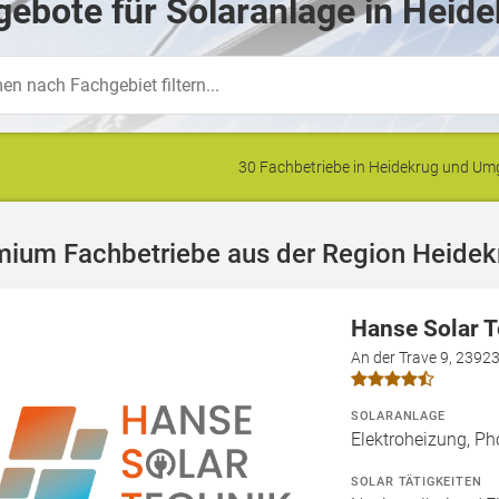
ebote für Solaranlage in Heide
30 Fachbetriebe in Heidekrug und U
mium Fachbetriebe aus der Region Heidek
Hanse Solar 
An der Trave 9, 2392
SOLARANLAGE
Elektroheizung, Ph
SOLAR TÄTIGKEITEN