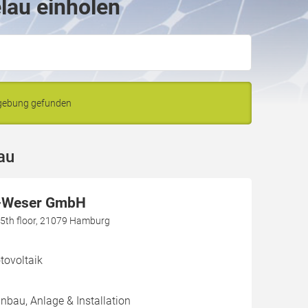
lau einholen
mgebung gefunden
au
-Weser GmbH
h, 5th floor, 21079 Hamburg
ovoltaik
inbau, Anlage & Installation