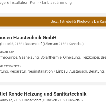
age & Installation, Kern- / Einblasdämmung
Jetzt Betriebe für Photovoltaik in Ka
ausen Haustechnik GmbH
gkoppel 5, 21521 Dassendorf (13km von 21521 Kankelau)
ARANLAGE
mepumpe, Gasheizung, Solarthermie, Ölheizung, Heizkörper, B
AR TÄTIGKEITEN
tung, Reparatur, Neuinstallation / Einbau, Austausch, Beratung,
tlef Rohde Heizung und Sanitärtechnik
kamp 1a, 21521 Dassendorf (13km von 21521 Kankelau)