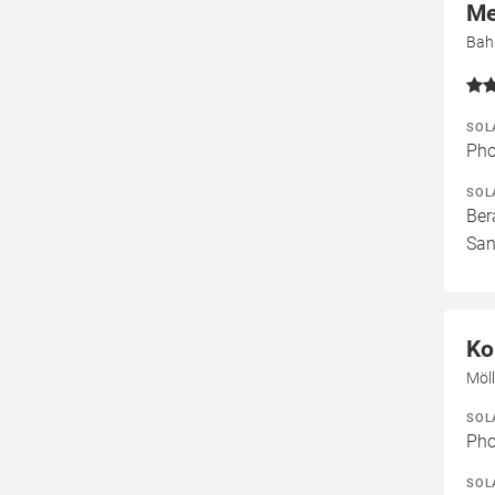
Me
Bah
SOL
Pho
SOL
Ber
San
Ko
Möl
SOL
Pho
SOL