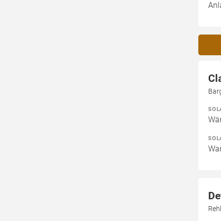
Anl
Cl
Bar
SOL
Wär
SOL
War
De
Reh