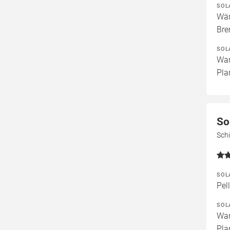
SOL
Wär
Bre
SOL
War
Pla
So
Sch
SOL
Pel
SOL
War
Pla