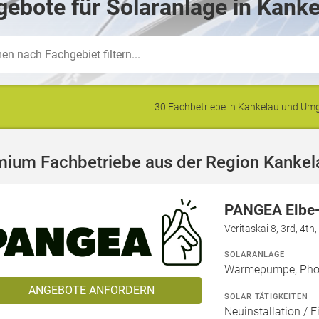
ebote für Solaranlage in Kanke
30 Fachbetriebe in Kankelau und U
mium Fachbetriebe aus der Region Kankel
PANGEA Elbe
Veritaskai 8, 3rd, 4t
SOLARANLAGE
Wärmepumpe, Phot
ANGEBOTE ANFORDERN
SOLAR TÄTIGKEITEN
Neuinstallation / E