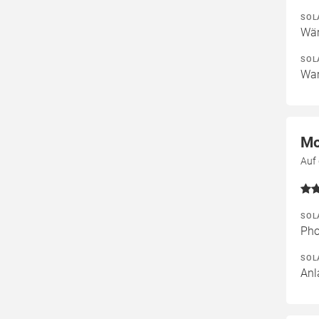
SOL
Wär
SOL
War
Mo
Auf
SOL
Pho
SOL
Anl