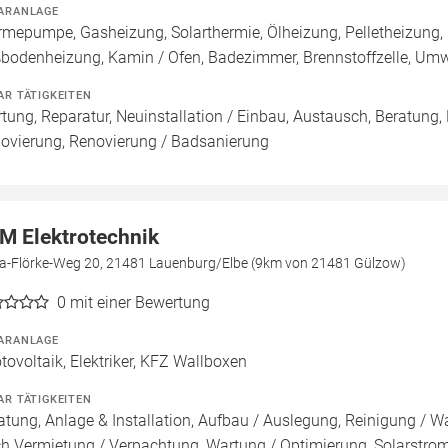
ARANLAGE
mepumpe, Gasheizung, Solarthermie, Ölheizung, Pelletheizung, 
bodenheizung, Kamin / Ofen, Badezimmer, Brennstoffzelle, U
AR TÄTIGKEITEN
tung, Reparatur, Neuinstallation / Einbau, Austausch, Beratung,
ovierung, Renovierung / Badsanierung
M Elektrotechnik
a-Flörke-Weg 20, 21481 Lauenburg/Elbe (9km von 21481 Gülzow)
0
mit einer Bewertung
ARANLAGE
tovoltaik, Elektriker, KFZ Wallboxen
AR TÄTIGKEITEN
atung, Anlage & Installation, Aufbau / Auslegung, Reinigung / W
h Vermietung / Verpachtung, Wartung / Optimierung, Solarstromsp