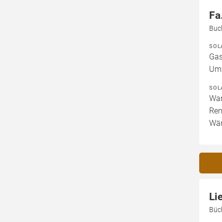
Fa
Buc
SOL
Gas
Um
SOL
War
Ren
Wär
Li
Büc