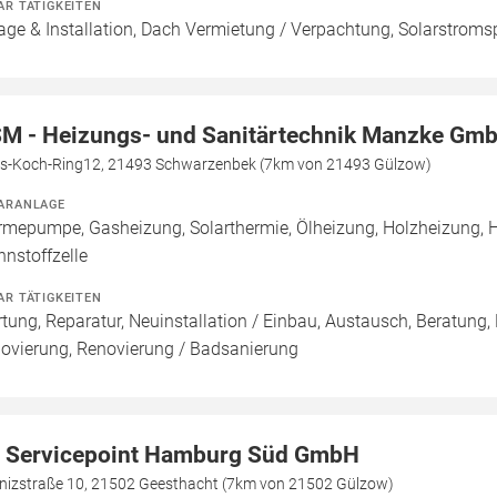
AR TÄTIGKEITEN
age & Installation, Dach Vermietung / Verpachtung, Solarstromsp
M - Heizungs- und Sanitärtechnik Manzke Gm
s-Koch-Ring12, 21493 Schwarzenbek (7km von 21493 Gülzow)
ARANLAGE
mepumpe, Gasheizung, Solarthermie, Ölheizung, Holzheizung, 
nnstoffzelle
AR TÄTIGKEITEN
tung, Reparatur, Neuinstallation / Einbau, Austausch, Beratung,
ovierung, Renovierung / Badsanierung
 Servicepoint Hamburg Süd GmbH
bnizstraße 10, 21502 Geesthacht (7km von 21502 Gülzow)