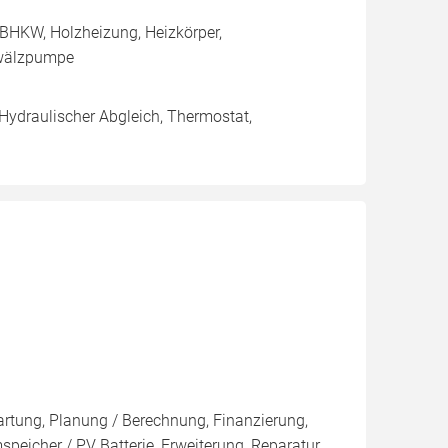
BHKW, Holzheizung, Heizkörper,
mwälzpumpe
 Hydraulischer Abgleich, Thermostat,
artung, Planung / Berechnung, Finanzierung,
eicher / PV Batterie, Erweiterung, Reparatur,