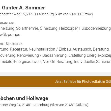
. Gunter A. Sommer
hhorster Weg 15, 21481 Lauenburg (9km von 21481 Gülzow)
ARANLAGE
heizung, Solarthermie, Ölheizung, Heizkörper, Fußbodenheizung, 
wälzpumpe
AR TÄTIGKEITEN
tung, Reparatur, Neuinstallation / Einbau, Austausch, Beratung,
ovierung, Renovierung / Badsanierung, Erstellung Energiekonzep
mebild, Energieausweis, Vor-Ort Beratung, Individueller Sanieru
Jetzt Betriebe für Photovoltaik in G
ebchen und Hollwege
hener Weg 94, 21481 Lauenburg (9km von 21481 Gülzow)