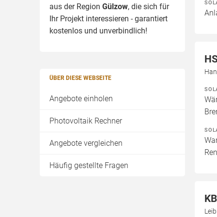
SOL
aus der Region
Gülzow
, die sich für
Anl
Ihr Projekt interessieren - garantiert
kostenlos und unverbindlich!
HS
Han
ÜBER DIESE WEBSEITE
SOL
Angebote einholen
Wär
Bre
Photovoltaik Rechner
SOL
War
Angebote vergleichen
Ren
Häufig gestellte Fragen
KB
Lei