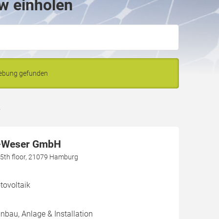
w einholen
gebung gefunden
w
-Weser GmbH
h, 5th floor, 21079 Hamburg
ovoltaik
inbau, Anlage & Installation