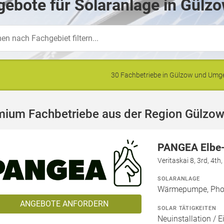
ebote für Solaranlage in Gülzo
30 Fachbetriebe in Gülzow und Um
mium Fachbetriebe aus der Region Gülzo
PANGEA Elbe
Veritaskai 8, 3rd, 4t
SOLARANLAGE
Wärmepumpe, Phot
ANGEBOTE ANFORDERN
SOLAR TÄTIGKEITEN
Neuinstallation / E