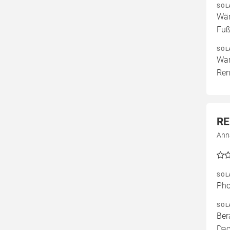
SOL
Wär
Fuß
SOL
War
Ren
RE
Ann
SOL
Pho
SOL
Ber
Dac