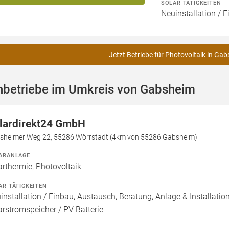
SOLAR TÄTIGKEITEN
Neuinstallation / E
Jetzt Betriebe für Photovoltaik in Ga
hbetriebe im Umkreis von Gabsheim
lardirekt24 GmbH
esheimer Weg 22, 55286 Wörrstadt (4km von 55286 Gabsheim)
ARANLAGE
arthermie, Photovoltaik
AR TÄTIGKEITEN
installation / Einbau, Austausch, Beratung, Anlage & Installati
arstromspeicher / PV Batterie