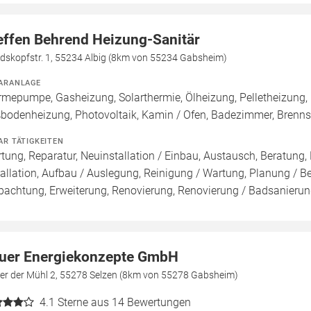
effen Behrend Heizung-Sanitär
dskopfstr. 1, 55234 Albig (8km von 55234 Gabsheim)
ARANLAGE
mepumpe, Gasheizung, Solarthermie, Ölheizung, Pelletheizung, 
bodenheizung, Photovoltaik, Kamin / Ofen, Badezimmer, Brenn
AR TÄTIGKEITEN
tung, Reparatur, Neuinstallation / Einbau, Austausch, Beratung,
tallation, Aufbau / Auslegung, Reinigung / Wartung, Planung / 
pachtung, Erweiterung, Renovierung, Renovierung / Badsanieru
uer Energiekonzepte GmbH
ter der Mühl 2, 55278 Selzen (8km von 55278 Gabsheim)
4.1
Sterne aus 14 Bewertungen