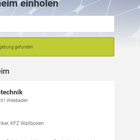
heim einholen
mgebung gefunden
eim
otechnik
5201 Wiesbaden
riker, KFZ Wallboxen