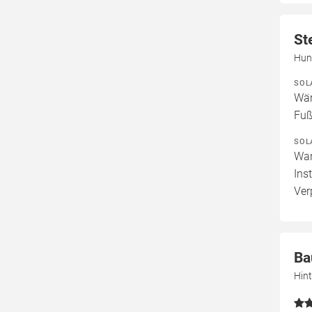
St
Hun
SOL
Wär
Fuß
SOL
War
Ins
Ver
Ba
Hin