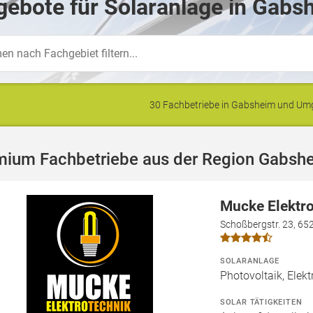
ebote für Solaranlage in Gabs
30 Fachbetriebe in Gabsheim und U
mium Fachbetriebe aus der Region Gabsh
Mucke Elektr
Schoßbergstr. 23, 6
SOLARANLAGE
Photovoltaik, Elekt
SOLAR TÄTIGKEITEN