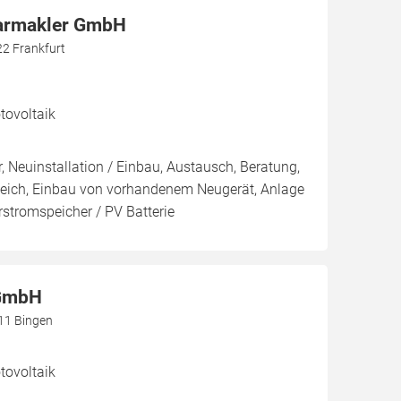
larmakler GmbH
22 Frankfurt
ovoltaik
, Neuinstallation / Einbau, Austausch, Beratung,
leich, Einbau von vorhandenem Neugerät, Anlage
arstromspeicher / PV Batterie
 GmbH
411 Bingen
ovoltaik