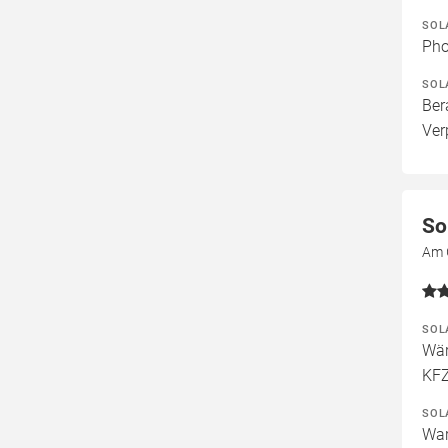
SOL
Pho
SOL
Ber
Ver
So
Am 
SOL
Wär
KFZ
SOL
War