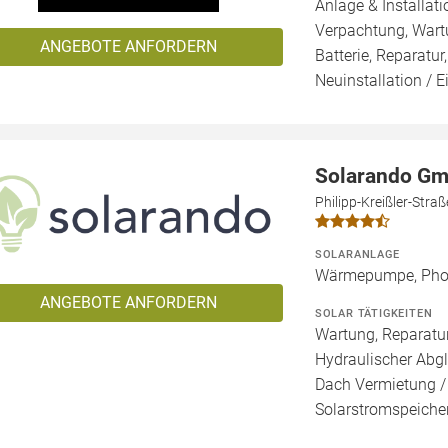
Anlage & Installat
Verpachtung, Wartu
ANGEBOTE ANFORDERN
Batterie, Reparatur
Neuinstallation / 
Solarando G
Philipp-Kreißler-Str
SOLARANLAGE
Wärmepumpe, Phot
ANGEBOTE ANFORDERN
SOLAR TÄTIGKEITEN
Wartung, Reparatur
Hydraulischer Abgl
Dach Vermietung /
Solarstromspeicher