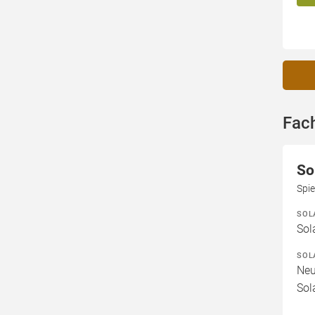
Fac
So
Spi
SOL
Sol
SOL
Neu
Sol