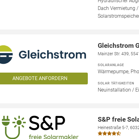
Hydraulischer Abgl
Dach Vermietung /
Solarstromspeicher
Gleichstrom
Mainzer Str. 439, 55
SOLARANLAGE
Wärmepumpe, Phot
ANGEBOTE ANFORDERN
SOLAR TÄTIGKEITEN
Neuinstallation / E
S&P freie So
Heinestraße 5-7, 603