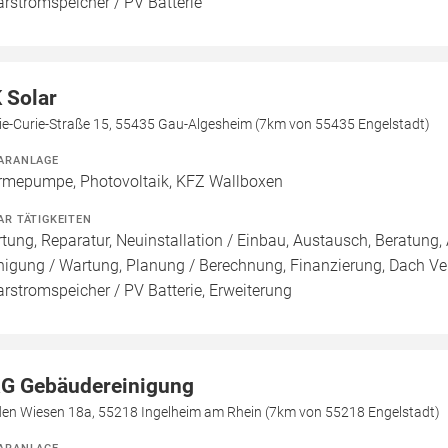
arstromspeicher / PV Batterie
 Solar
ie-Curie-Straße 15, 55435 Gau-Algesheim (7km von 55435 Engelstadt)
ARANLAGE
mepumpe, Photovoltaik, KFZ Wallboxen
AR TÄTIGKEITEN
tung, Reparatur, Neuinstallation / Einbau, Austausch, Beratung, 
nigung / Wartung, Planung / Berechnung, Finanzierung, Dach Ve
arstromspeicher / PV Batterie, Erweiterung
G Gebäudereinigung
den Wiesen 18a, 55218 Ingelheim am Rhein (7km von 55218 Engelstadt)
ARANLAGE