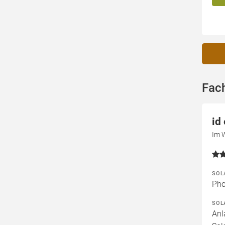
Fach
id
Im 
SOL
Pho
SOL
Anl