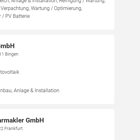
eich, Anlage & Installation, Reinigung / Wartung,
 Verpachtung, Wartung / Optimierung,
 / PV Batterie
 GmbH
411 Bingen
ovoltaik
inbau, Anlage & Installation
larmakler GmbH
22 Frankfurt