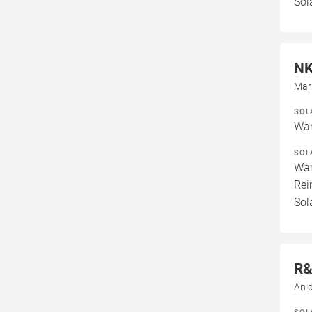
Sol
NK
Mar
SOL
Wär
SOL
War
Rei
Sol
R&
An 
SOL