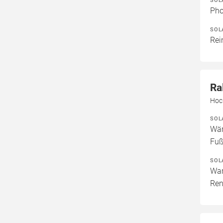
Pho
SOL
Rei
Ra
Hoc
SOL
Wär
Fuß
SOL
War
Ren