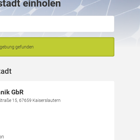
stadt einholen
Umgebung gefunden
tadt
hnik GbR
Straße 15, 67659 Kaiserslautern
on