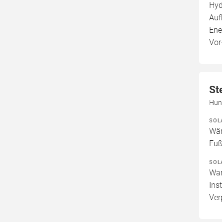
Hyd
Auf
Ene
Vor
St
Hun
SOL
Wär
Fuß
SOL
War
Ins
Ver