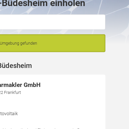
s-Büdesheim einholen
d Umgebung gefunden
-Büdesheim
larmakler GmbH
22 Frankfurt
ovoltaik