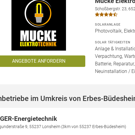
Mucke Elektr
Schoßbergstr. 23, 6
SOLARANLAGE
Photovoltaik, Elekt
SOLAR TÄTIGKEITEN
Anlage & Installat
Verpachtung, Wartu
ANGEBOTE ANFORDERN
Batterie, Reparatur
Neuinstallation / 
hbetriebe im Umkreis von Erbes-Büdeshe
GER-Energietechnik
gunderstraße 9, 55237 Lonsheim (3km von 55237 Erbes-Büdesheim)