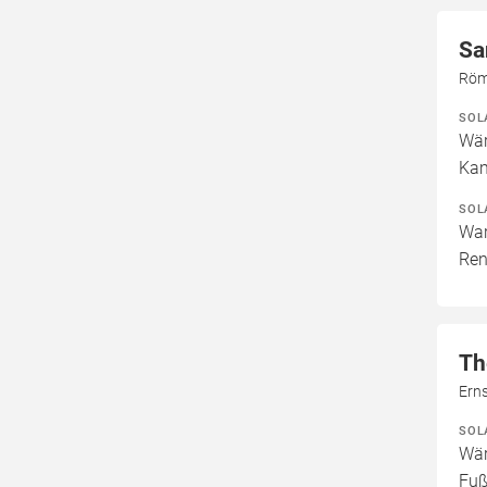
Sa
Röm
SOL
Wär
Kam
SOL
War
Ren
Th
Ern
SOL
Wär
Fuß