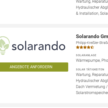
Wartung, Reparatur
Hydraulischer Abg
& Installation, Sol
Solarando G
Philipp-Kreißler-Str
SOLARANLAGE
Wärmepumpe, Phot
ANGEBOTE ANFORDERN
SOLAR TÄTIGKEITEN
Wartung, Reparatur
Hydraulischer Abgl
Dach Vermietung /
Solarstromspeicher