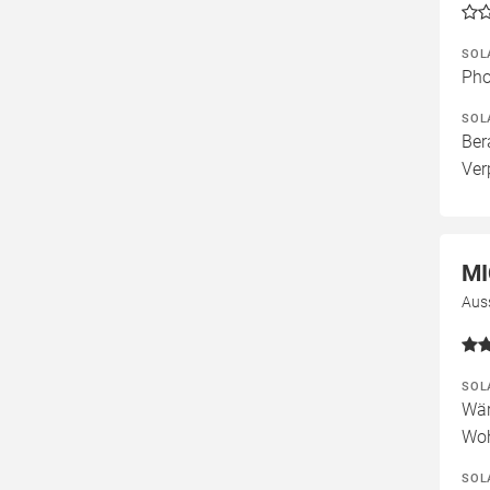
SOL
Pho
SOL
Ber
Ver
MI
Aus
SOL
Wär
Woh
SOL