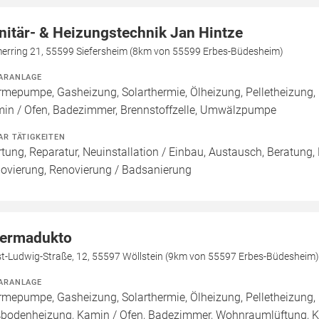
nitär- & Heizungstechnik Jan Hintze
erring 21, 55599 Siefersheim (8km von 55599 Erbes-Büdesheim)
ARANLAGE
mepumpe, Gasheizung, Solarthermie, Ölheizung, Pelletheizung,
in / Ofen, Badezimmer, Brennstoffzelle, Umwälzpumpe
AR TÄTIGKEITEN
tung, Reparatur, Neuinstallation / Einbau, Austausch, Beratung,
ovierung, Renovierung / Badsanierung
ermadukto
st-Ludwig-Straße, 12, 55597 Wöllstein (9km von 55597 Erbes-Büdesheim)
ARANLAGE
mepumpe, Gasheizung, Solarthermie, Ölheizung, Pelletheizung, 
bodenheizung, Kamin / Ofen, Badezimmer, Wohnraumlüftung, Klim