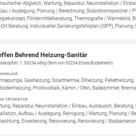
raulischer Abgleich, Wartung, Reparatur, Neuinstallation / Einba
bau / Auslegung, Planung / Berechnung, Solarstromspeicher / PV 
rgiekonzept, Fördermittelberatung, Thermografie / Wärmebild, Bl
-Ort Beratung, Individueller Sanierungsfahrplan (iSFP), Planung 
effen Behrend Heizung-Sanitär
dskopfstr. 1, 55234 Albig (5km von 55234 Erbes-Büdesheim)
ARANLAGE
mepumpe, Gasheizung, Solarthermie, Ölheizung, Pelletheizung, 
bodenheizung, Photovoltaik, Kamin / Ofen, Badezimmer, Brenn
AR TÄTIGKEITEN
tung, Reparatur, Neuinstallation / Einbau, Austausch, Beratung,
tallation, Aufbau / Auslegung, Reinigung / Wartung, Planung / 
pachtung, Erweiterung, Renovierung, Renovierung / Badsanieru