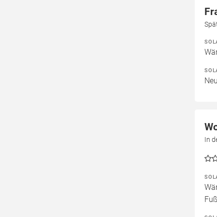
Fr
Spä
SOL
Wär
SOL
Neu
Wo
In d
SOL
Wär
Fuß