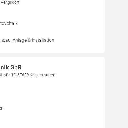
9 Rengsdorf
ovoltaik
inbau, Anlage & Installation
hnik GbR
Straße 15, 67659 Kaiserslautern
on