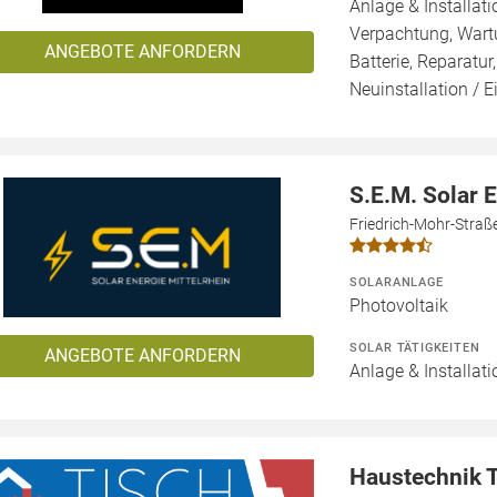
Anlage & Installat
Verpachtung, Wartu
ANGEBOTE ANFORDERN
Batterie, Reparatur
Neuinstallation / 
S.E.M. Solar 
Friedrich-Mohr-Straß
SOLARANLAGE
Photovoltaik
SOLAR TÄTIGKEITEN
ANGEBOTE ANFORDERN
Anlage & Installati
Haustechnik 