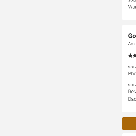
SOL
War
Go
Am 
SOL
Pho
SOL
Ber
Dac