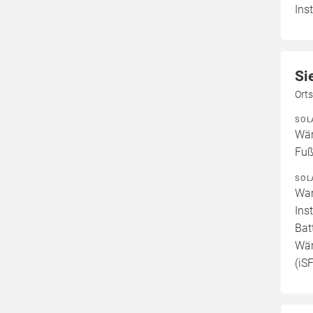
Ins
Si
Orts
SOL
Wär
Fuß
SOL
War
Ins
Bat
Wär
(iS