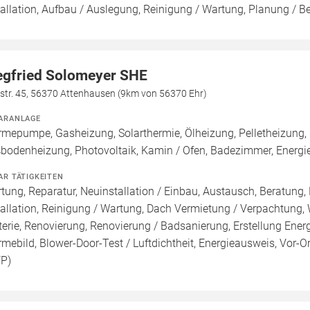
tallation, Aufbau / Auslegung, Reinigung / Wartung, Planung / B
egfried Solomeyer SHE
str. 45, 56370 Attenhausen (9km von 56370 Ehr)
ARANLAGE
mepumpe, Gasheizung, Solarthermie, Ölheizung, Pelletheizung, 
bodenheizung, Photovoltaik, Kamin / Ofen, Badezimmer, Energi
AR TÄTIGKEITEN
tung, Reparatur, Neuinstallation / Einbau, Austausch, Beratung,
tallation, Reinigung / Wartung, Dach Vermietung / Verpachtung,
terie, Renovierung, Renovierung / Badsanierung, Erstellung Ener
mebild, Blower-Door-Test / Luftdichtheit, Energieausweis, Vor-Or
FP)