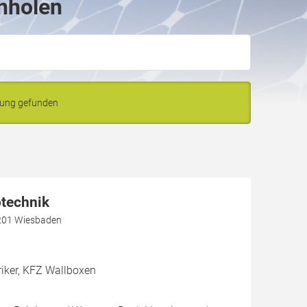
inholen
bung gefunden
otechnik
5201 Wiesbaden
riker, KFZ Wallboxen