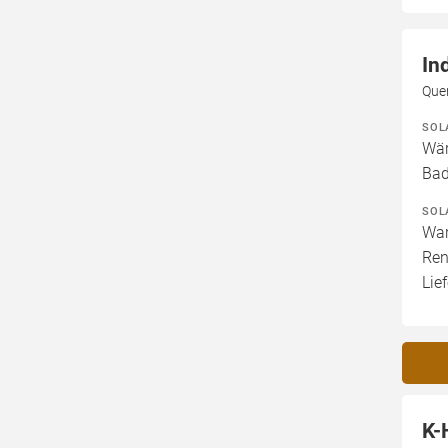
In
Quer
SOL
Wär
Bad
SOL
War
Ren
Lief
K-