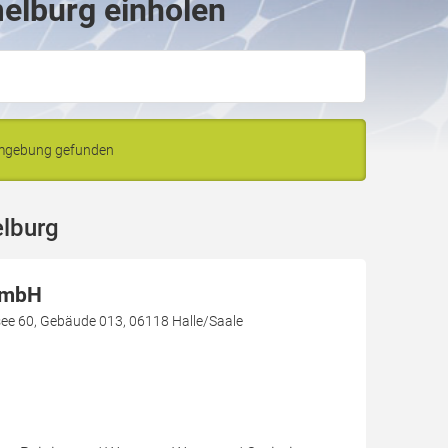
elburg einholen
Umgebung gefunden
lburg
GmbH
e 60, Gebäude 013, 06118 Halle/Saale