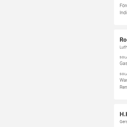
För
Ind
Ro
Lut
SOL
Gas
SOL
War
Ren
H.
Ger