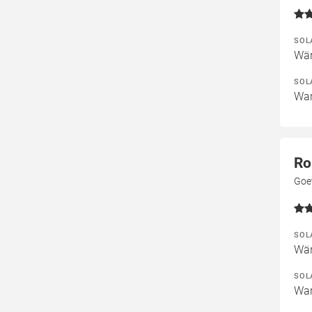
SOL
Wär
SOL
War
Ro
Goe
SOL
Wär
SOL
War