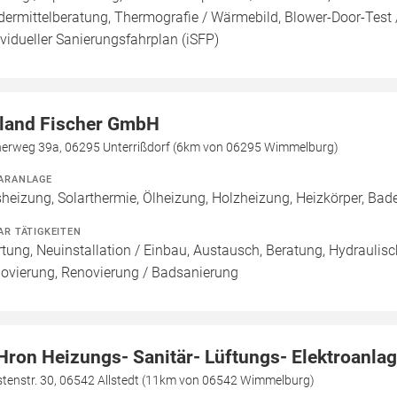
dermittelberatung, Thermografie / Wärmebild, Blower-Door-Test /
ividueller Sanierungsfahrplan (iSFP)
land Fischer GmbH
herweg 39a, 06295 Unterrißdorf (6km von 06295 Wimmelburg)
ARANLAGE
heizung, Solarthermie, Ölheizung, Holzheizung, Heizkörper, Ba
AR TÄTIGKEITEN
tung, Neuinstallation / Einbau, Austausch, Beratung, Hydraulisc
ovierung, Renovierung / Badsanierung
Hron Heizungs- Sanitär- Lüftungs- Elektroanl
stenstr. 30, 06542 Allstedt (11km von 06542 Wimmelburg)