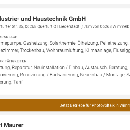
dustrie- und Haustechnik GmbH
furter Str. 35, 06268 Querfurt OT Liederstädt (17km von 06268 Wimmelb
ARANLAGE
mepumpe, Gasheizung, Solarthermie, Ölheizung, Pelletheizung,
ezimmer, Trockenbau, Wohnraumlüftung, Klimaanlage, Flüssigga
AR TÄTIGKEITEN
tung, Reparatur, Neuinstallation / Einbau, Austausch, Beratung,
ovierung, Renovierung / Badsanierung, Neueinbau / Montage, Sa
erung, Tarif
Jetzt Betriebe für Photovoltaik in Wim
H Maurer