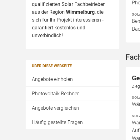
Pho
qualifizierten Solar Fachbetrieben
aus der Region
Wimmelburg
, die
SOL
sich für Ihr Projekt interessieren -
Ber
garantiert kostenlos und
Dac
unverbindlich!
Fac
ÜBER DIESE WEBSEITE
Ge
Angebote einholen
Zie
Photovoltaik Rechner
SOL
Wär
Angebote vergleichen
SOL
Häufig gestellte Fragen
War
Auf
War