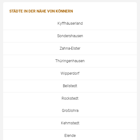
STÄDTE IN DER NÄHE VON KÖNNERN
Kyffhäuserland
Sondershausen
Zahna-Elster
Thüringenhausen
Wipperdorf
Bellstedt
Rockstedt
Großlohra
Kehmstedt
Elende