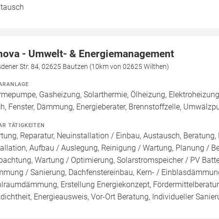
tausch
nova - Umwelt- & Energiemanagement
sdener Str. 84, 02625 Bautzen (10km von 02625 Wilthen)
ARANLAGE
mepumpe, Gasheizung, Solarthermie, Ölheizung, Elektroheizung,
h, Fenster, Dämmung, Energieberater, Brennstoffzelle, Umwälzp
AR TÄTIGKEITEN
tung, Reparatur, Neuinstallation / Einbau, Austausch, Beratung,
tallation, Aufbau / Auslegung, Reinigung / Wartung, Planung / 
pachtung, Wartung / Optimierung, Solarstromspeicher / PV Batte
mung / Sanierung, Dachfenstereinbau, Kern- / Einblasdämm
lraumdämmung, Erstellung Energiekonzept, Fördermittelberatun
tdichtheit, Energieausweis, Vor-Ort Beratung, Individueller Sani