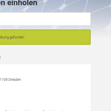
en einholen
gebung gefunden
n
 01109 Dresden