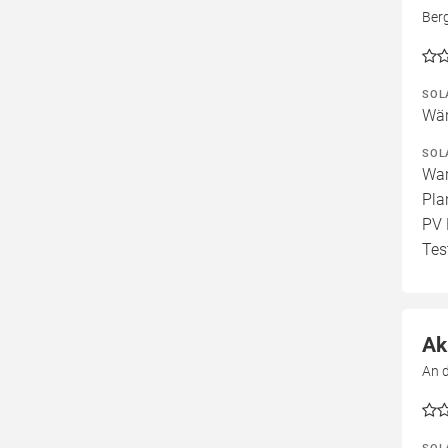
Ber
SOL
Wär
SOL
War
Pla
PV 
Tes
Ak
An 