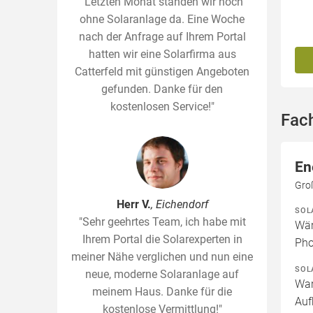
"Letzten Monat standen wir noch
ohne Solaranlage da. Eine Woche
nach der Anfrage auf Ihrem Portal
hatten wir eine Solarfirma aus
Catterfeld mit günstigen Angeboten
gefunden. Danke für den
kostenlosen Service!"
Fach
En
Gro
Herr V.
, Eichendorf
SOL
"Sehr geehrtes Team, ich habe mit
Wär
Ihrem Portal die Solarexperten in
Pho
meiner Nähe verglichen und nun eine
SOL
neue, moderne Solaranlage auf
War
meinem Haus. Danke für die
Auf
kostenlose Vermittlung!"