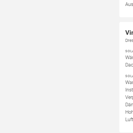
Aus
Vi
Dre
SOL
Wär
Dac
SOL
War
Ins
Ver
Däm
Hoh
Luf