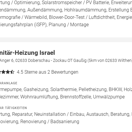
tung / Optimierung, Solarstromspeicher / PV Batterie, Erweiter
endämmung, Außendämmung, Hohlraumdämmung, Erstellung Ener
rmografie / Wärmebild, Blower-Door-Test / Luftdichtheit, Energie
ierungsfahrplan (iSFP), Planung / Montage
nitär-Heizung Israel
Anger 6, 02633 Doberschau - Zockau OT Gaußig (5km von 02633 Wilthen
4.5
Sterne aus 2 Bewertungen
ARANLAGE
mepumpe, Gasheizung, Solarthermie, Pelletheizung, BHKW, Holz
ezimmer, Wohnraumlüftung, Brennstoffzelle, Umwälzpumpe
AR TÄTIGKEITEN
tung, Reparatur, Neuinstallation / Einbau, Austausch, Beratung,
ovierung, Renovierung / Badsanierung