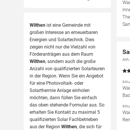
War
Inn
The
San
Wilthen
ist eine Gemeinde mit
großen Interesse an erneuerbaren
Energien und Solartechnik. Dies
zeigen nicht nur die Vielzahl von
Sa
Förderanträgen aus dem Raum
Am 
Wilthen
, sondern auch die große
Anzahl von qualifizierten Solarteuren
in der Region.
Wenn Sie ein Angebot
SOL
für eine Photovoltaik- oder
Wär
Solarthermie Anlage einholen
Bad
möchten, dann füllen Sie einfach
das oben stehende Formular aus. So
SOL
erhalten Sie Kontakt zu maximal 5
War
qualifizierten Solar Fachbetrieben
Ren
aus der Region
Wilthen
, die sich für