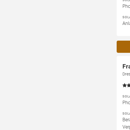
SOL
Pho
SOL
Anl
Fr
Dre
SOL
Pho
SOL
Ber
Ver