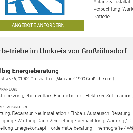
Anlage & Installat
Verpachtung, Wartu
Batterie
ANGEBOTE ANFORDERN
hbetriebe im Umkreis von Großröhrsdorf
lbig Energieberatung
tstraße 6, 01909 Großharthau (5km von 01909 Großröhrsdorf)
ARANLAGE
ktroheizung, Photovoltaik, Energieberater, Elektriker, Solarcarpo
AR TÄTIGKEITEN
tung, Reparatur, Neuinstallation / Einbau, Austausch, Beratung, 
nigung / Wartung, Dach Vermietung / Verpachtung, Wartung / Opt
tellung Energiekonzept, Fördermittelberatung, Thermografie / Wär