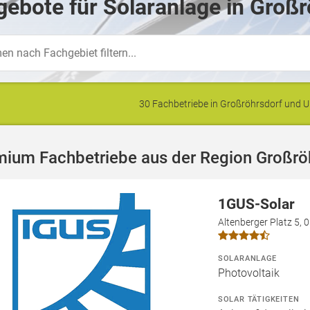
ebote für Solaranlage in Großr
30 Fachbetriebe in Großröhrsdorf und
mium Fachbetriebe aus der Region Großrö
1GUS-Solar
Altenberger Platz 5,
SOLARANLAGE
Photovoltaik
SOLAR TÄTIGKEITEN