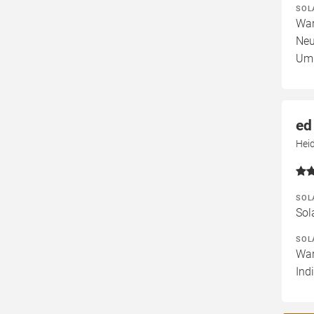
SOL
War
Neu
Umb
ed
Hei
SOL
Sol
SOL
War
Ind