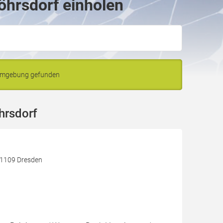
öhrsdorf einholen
 Umgebung gefunden
hrsdorf
 01109 Dresden