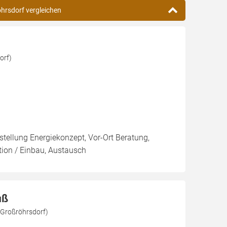
öhrsdorf vergleichen
orf)
rstellung Energiekonzept, Vor-Ort Beratung,
ation / Einbau, Austausch
uß
 Großröhrsdorf)