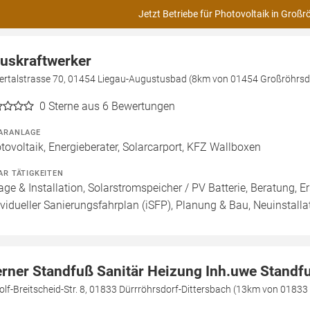
Jetzt Betriebe für Photovoltaik in Großr
uskraftwerker
ertalstrasse 70, 01454 Liegau-Augustusbad (8km von 01454 Großröhrsd
0
Sterne aus 6 Bewertungen
ARANLAGE
tovoltaik, Energieberater, Solarcarport, KFZ Wallboxen
AR TÄTIGKEITEN
age & Installation, Solarstromspeicher / PV Batterie, Beratung, E
ividueller Sanierungsfahrplan (iSFP), Planung & Bau, Neuinstall
rner Standfuß Sanitär Heizung Inh.uwe Standf
lf-Breitscheid-Str. 8, 01833 Dürrröhrsdorf-Dittersbach (13km von 01833