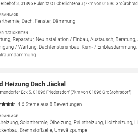
erbehof 3, 01896 Pulsnitz OT Oberlichtenau (7km von 01896 Großröhrsd
ARANLAGE
arthermie, Dach, Fenster, Dämmung
AR TÄTIGKEITEN
tung, Reparatur, Neuinstallation / Einbau, Austausch, Beratun
nigung / Wartung, Dachfenstereinbau, Kern- / Einblasdämmu
hlraumdämmung
d Heizung Dach Jäckel
emendorfer Eck 5, 01896 Friedersdorf (7km von 01896 Großröhrsdorf)
4.6
Sterne aus 8 Bewertungen
ARANLAGE
heizung, Solarthermie, Ölheizung, Pelletheizung, Holzheizung,
ckenbau, Brennstoffzelle, Umwälzpumpe