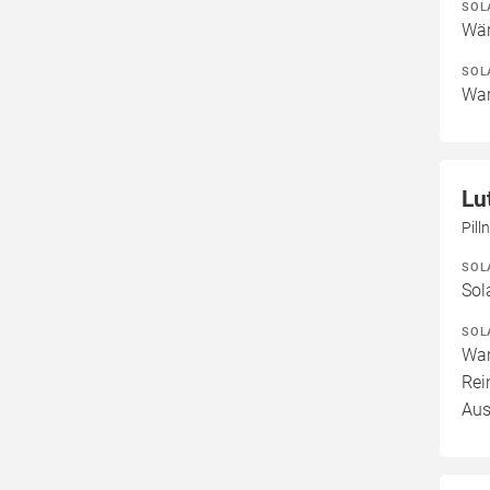
SOL
Wär
SOL
War
Lu
Pill
SOL
Sol
SOL
War
Rei
Aus