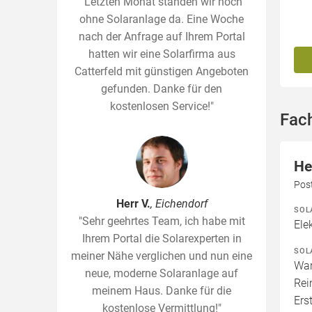
"Letzten Monat standen wir noch
ohne Solaranlage da. Eine Woche
nach der Anfrage auf Ihrem Portal
hatten wir eine Solarfirma aus
Catterfeld mit günstigen Angeboten
gefunden. Danke für den
kostenlosen Service!"
Fac
He
Pos
Herr V.
, Eichendorf
SOL
"Sehr geehrtes Team, ich habe mit
Ele
Ihrem Portal die Solarexperten in
SOL
meiner Nähe verglichen und nun eine
War
neue, moderne Solaranlage auf
Rei
meinem Haus. Danke für die
Ers
kostenlose Vermittlung!"