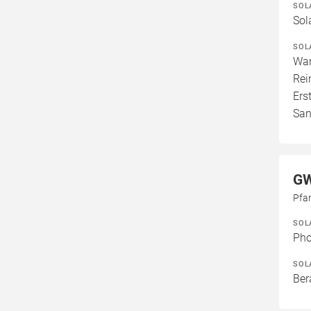
SOL
Sol
SOL
War
Rei
Ers
San
GW
Pfa
SOL
Pho
SOL
Ber