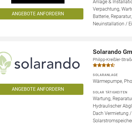
Anlage & Installat
Verpachtung, Wartu
ANGEBOTE ANFORDERN
Batterie, Reparatur
Neuinstallation / 
Solarando G
Philipp-Kreißler-Str
SOLARANLAGE
Wärmepumpe, Phot
ANGEBOTE ANFORDERN
SOLAR TÄTIGKEITEN
Wartung, Reparatur
Hydraulischer Abgl
Dach Vermietung /
Solarstromspeicher