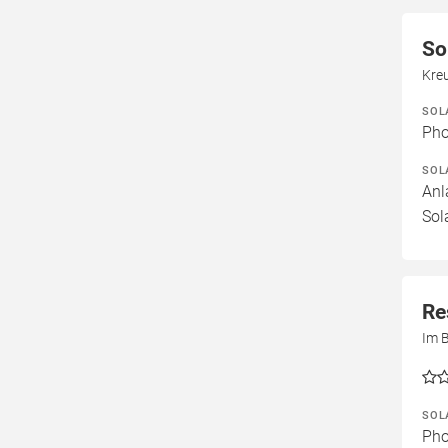
So
Kre
SOL
Pho
SOL
Anl
Sol
Re
Im 
SOL
Pho