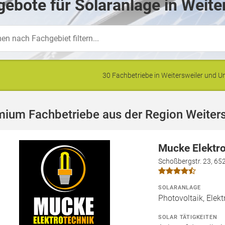
ebote für Solaranlage in Weite
30 Fachbetriebe in Weitersweiler und
ium Fachbetriebe aus der Region Weiters
Mucke Elektr
Schoßbergstr. 23, 6
SOLARANLAGE
Photovoltaik, Elekt
SOLAR TÄTIGKEITEN