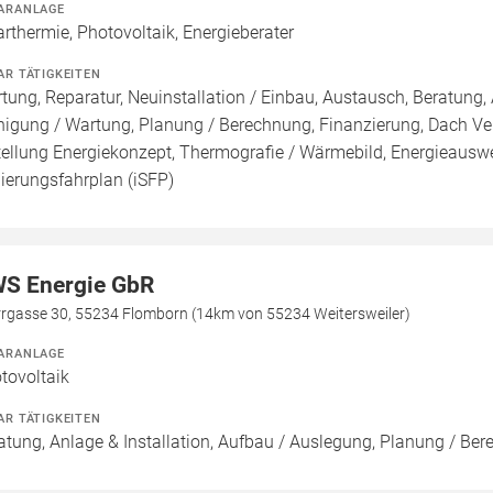
ARANLAGE
arthermie, Photovoltaik, Energieberater
AR TÄTIGKEITEN
tung, Reparatur, Neuinstallation / Einbau, Austausch, Beratung, 
nigung / Wartung, Planung / Berechnung, Finanzierung, Dach Ve
tellung Energiekonzept, Thermografie / Wärmebild, Energieauswei
ierungsfahrplan (iSFP)
S Energie GbR
rrgasse 30, 55234 Flomborn (14km von 55234 Weitersweiler)
ARANLAGE
tovoltaik
AR TÄTIGKEITEN
atung, Anlage & Installation, Aufbau / Auslegung, Planung / Be