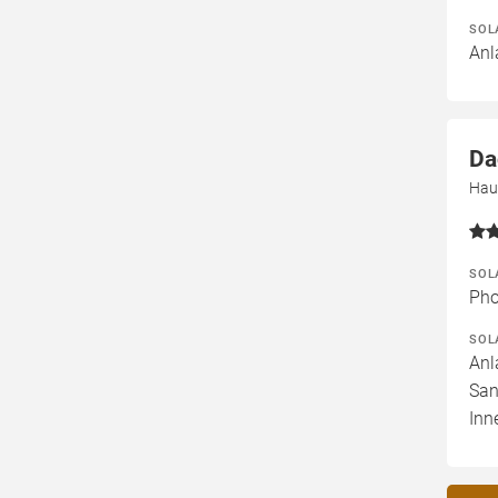
SOL
Anl
Da
Hau
SOL
Pho
SOL
Anl
San
Inn