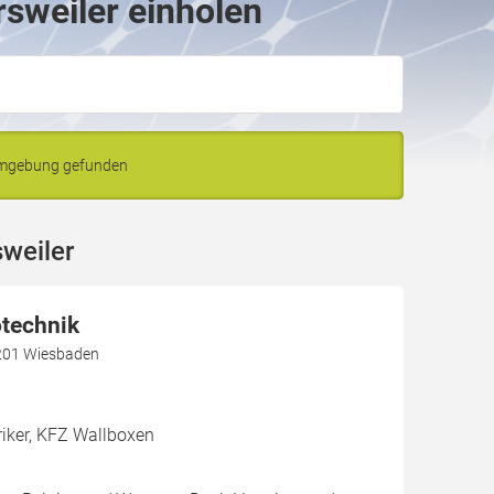
rsweiler einholen
 Umgebung gefunden
weiler
otechnik
5201 Wiesbaden
riker, KFZ Wallboxen