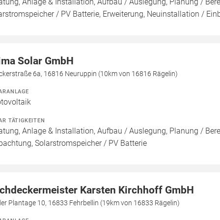
atung, Anlage & Installation, Aufbau / Auslegung, Planung / Be
arstromspeicher / PV Batterie, Erweiterung, Neuinstallation / Ei
ima Solar GmbH
ckerstraße 6a, 16816 Neuruppin (10km von 16816 Rägelin)
ARANLAGE
tovoltaik
AR TÄTIGKEITEN
atung, Anlage & Installation, Aufbau / Auslegung, Planung / Be
pachtung, Solarstromspeicher / PV Batterie
chdeckermeister Karsten Kirchhoff GmbH
er Plantage 10, 16833 Fehrbellin (19km von 16833 Rägelin)