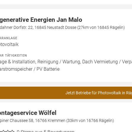
generative Energien Jan Malo
dahner Dorfstr. 22, 16845 Neustadt Dosse (27km von 16845 Rägelin)
ARANLAGE
tovoltaik
AR TÄTIGKEITEN
age & Installation, Reinigung / Wartung, Dach Vermietung / Ver
arstromspeicher / PV Batterie
Jetzt Betriebe für Photovoltaik in Rä
ntageservice Wölfel
piner Chaussee 58, 16766 Kremmen (33km von 16766 Rägelin)