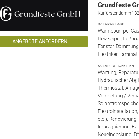
Grundfeste 
Kurfürstendamm 132a
SOLARANLAGE
Wärmepumpe, Gashe
Heizkörper, Fußbod
ANGEBOTE ANFORDERN
Fenster, Dämmung,
Elektriker, Laminat
SOLAR TÄTIGKEITEN
Wartung, Reparatur
Hydraulischer Abg
Thermostat, Anlage
Vermietung / Verp
Solarstromspeicher 
Elektroinstallation
etc.), Renovierung
Imprägnierung, Fa
Neueindeckung, Dä