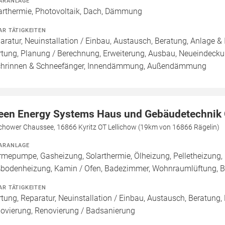
ARANLAGE
arthermie, Photovoltaik, Dach, Dämmung
AR TÄTIGKEITEN
aratur, Neuinstallation / Einbau, Austausch, Beratung, Anlage & 
tung, Planung / Berechnung, Erweiterung, Ausbau, Neueindeck
hrinnen & Schneefänger, Innendämmung, Außendämmung
een Energy Systems Haus und Gebäudetechni
ichower Chaussee, 16866 Kyritz OT Lellichow (19km von 16866 Rägelin)
ARANLAGE
mepumpe, Gasheizung, Solarthermie, Ölheizung, Pelletheizung, 
bodenheizung, Kamin / Ofen, Badezimmer, Wohnraumlüftung, B
AR TÄTIGKEITEN
tung, Reparatur, Neuinstallation / Einbau, Austausch, Beratung,
ovierung, Renovierung / Badsanierung