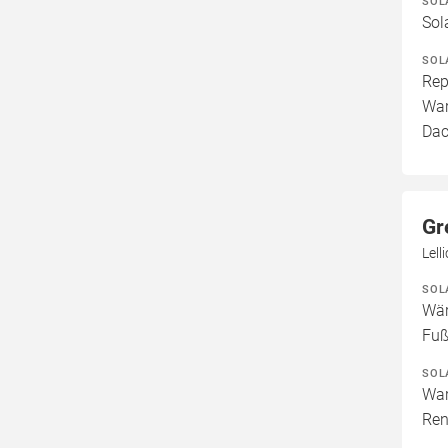
SOL
Sol
SOL
Rep
War
Dac
Gr
Lell
SOL
Wär
Fuß
SOL
War
Ren