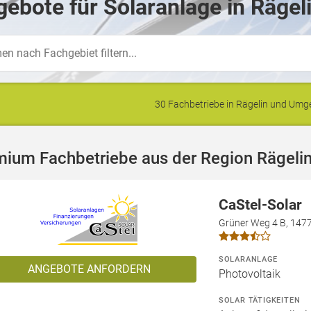
ebote für Solaranlage in Rägel
30 Fachbetriebe in Rägelin und Um
mium Fachbetriebe aus der Region Rägeli
CaStel-Solar
Grüner Weg 4 B, 147
SOLARANLAGE
ANGEBOTE ANFORDERN
Photovoltaik
SOLAR TÄTIGKEITEN