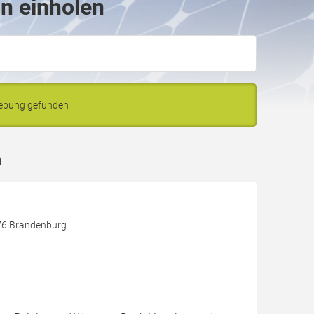
in einholen
gebung gefunden
n
76 Brandenburg