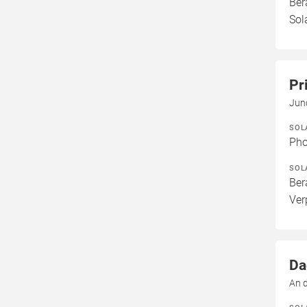
Ber
Sol
Pr
Jun
SOL
Pho
SOL
Ber
Ver
Da
An d