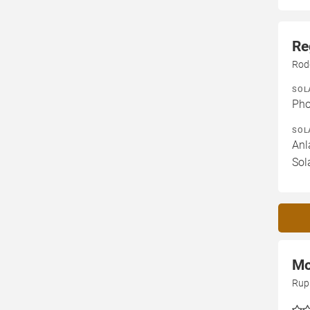
Re
Rod
SOL
Pho
SOL
Anl
Sol
Mo
Rup