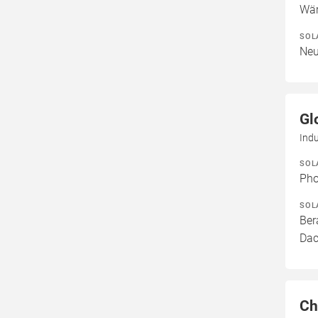
Wär
SOL
Neu
Gl
Indu
SOL
Pho
SOL
Ber
Dac
Ch