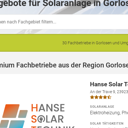
ebote für Solaranlage in Gorlo
30 Fachbetriebe in Gorlosen und U
mium Fachbetriebe aus der Region Gorlos
Hanse Solar 
An der Trave 9, 2392
SOLARANLAGE
Elektroheizung, Ph
SOLAR TÄTIGKEITEN