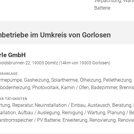
Verpachtung, Wartu
Batterie
hbetriebe im Umkreis von Gorlosen
rle GmbH
poldsbrunnen 22, 19303 Dömitz (14km von 19303 Gorlosen)
ARANLAGE
mepumpe, Gasheizung, Solarthermie, Ölheizung, Pelletheizung, 
bodenheizung, Photovoltaik, Kamin / Ofen, Badezimmer, Brenn
AR TÄTIGKEITEN
tung, Reparatur, Neuinstallation / Einbau, Austausch, Beratung,
tallation, Aufbau / Auslegung, Reinigung / Wartung, Planung / 
arstromspeicher / PV Batterie, Erweiterung, Renovierung, Renov