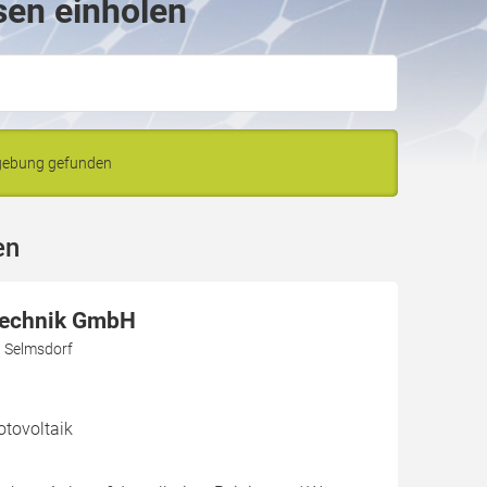
sen einholen
mgebung gefunden
en
Technik GmbH
3 Selmsdorf
otovoltaik