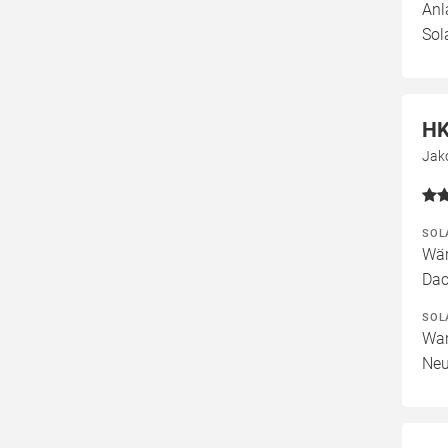
Anl
Sol
HK
Jak
SOL
Wär
Dac
SOL
War
Neu