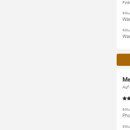
Fin
SOL
Wär
SOL
War
Me
Auf
SOL
Pho
SOL