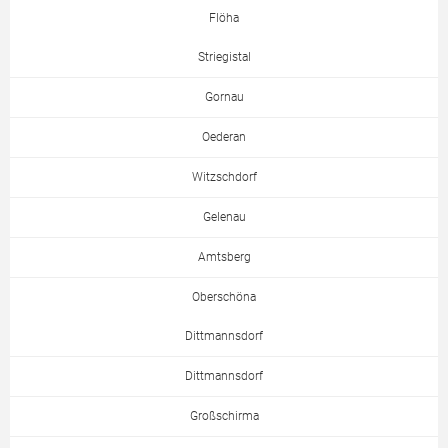
Flöha
Striegistal
Gornau
Oederan
Witzschdorf
Gelenau
Amtsberg
Oberschöna
Dittmannsdorf
Dittmannsdorf
Großschirma