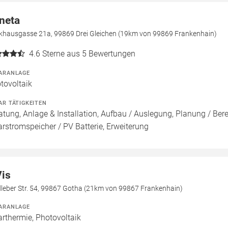
neta
khausgasse 21a, 99869 Drei Gleichen (19km von 99869 Frankenhain)
4.6
Sterne aus 5 Bewertungen
ARANLAGE
tovoltaik
AR TÄTIGKEITEN
atung, Anlage & Installation, Aufbau / Auslegung, Planung / Be
arstromspeicher / PV Batterie, Erweiterung
Vis
dleber Str. 54, 99867 Gotha (21km von 99867 Frankenhain)
ARANLAGE
arthermie, Photovoltaik