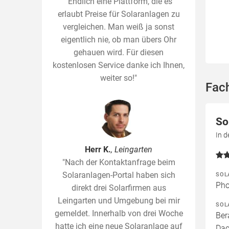
"Endlich eine Plattform, die es
erlaubt Preise für Solaranlagen zu
vergleichen. Man weiß ja sonst
eigentlich nie, ob man übers Ohr
gehauen wird. Für diesen
kostenlosen Service danke ich Ihnen,
weiter so!"
Fac
So
In 
Herr K.
, Leingarten
"Nach der Kontaktanfrage beim
Solaranlagen-Portal haben sich
SOL
Pho
direkt drei Solarfirmen aus
Leingarten und Umgebung bei mir
SOL
gemeldet. Innerhalb von drei Woche
Ber
hatte ich eine neue Solaranlage auf
Dac