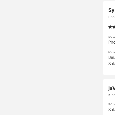
Sy
Bac
SOL
Pho
SOL
Ber
Sol
ja
Kin
SOL
Sol