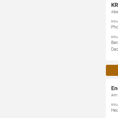
KR
Albe
SOL
Pho
SOL
Ber
Dac
En
Am 
SOL
Hei