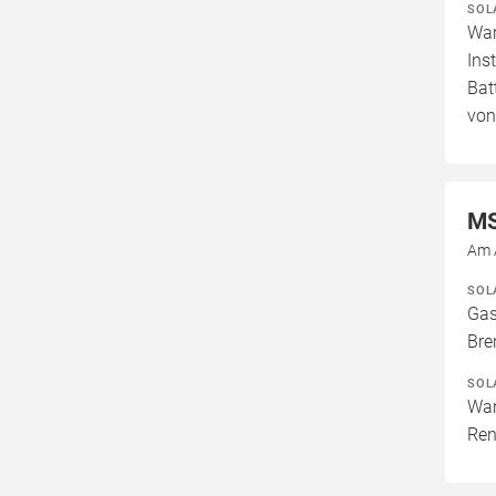
SOL
War
Ins
Bat
von
MS
Am 
SOL
Gas
Bre
SOL
War
Ren