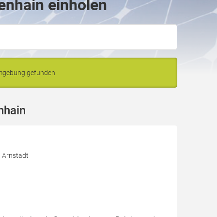
enhain einholen
Umgebung gefunden
nhain
0 Arnstadt