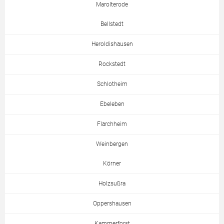
Marolterode
Bellstedt
Heroldishausen
Rockstedt
Schlotheim
Ebeleben
Flarchheim
Weinbergen
Körner
Holzsußra
Oppershausen
Kammerforst