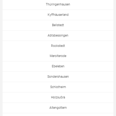
Thüringenhausen
Kyffhäuserland
Bellstedt
Abtsbessingen
Rockstedt
Marolterode
Ebeleben
Sondershausen
Schlotheim
Holzsußra
Altengottern