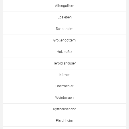
Altengottern
Ebeleben
Schlotheim
Großengottern
Holzsußra
Heroldishausen
Körner
Obermehler
Weinbergen
Kyffhäuserland
Flarchheim