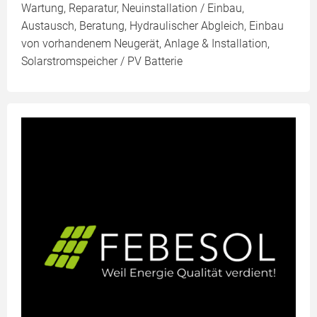
Wartung, Reparatur, Neuinstallation / Einbau,
Austausch, Beratung, Hydraulischer Abgleich, Einbau
von vorhandenem Neugerät, Anlage & Installation,
Solarstromspeicher / PV Batterie