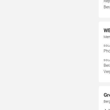
Rep
Ber
WB
Mem
SOL
Pho
SOL
Ber
Ver
Gr
Ber