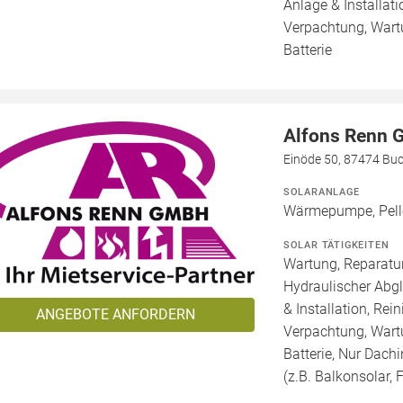
Anlage & Installat
Verpachtung, Wartu
Batterie
Alfons Renn
Einöde 50, 87474 Bu
SOLARANLAGE
Wärmepumpe, Pelle
SOLAR TÄTIGKEITEN
Wartung, Reparatur
Hydraulischer Abg
& Installation, Re
ANGEBOTE ANFORDERN
Verpachtung, Wartu
Batterie, Nur Dachi
(z.B. Balkonsolar, F