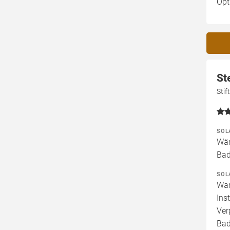
Opt
St
Sti
SOL
Wär
Bad
SOL
War
Ins
Ver
Bad