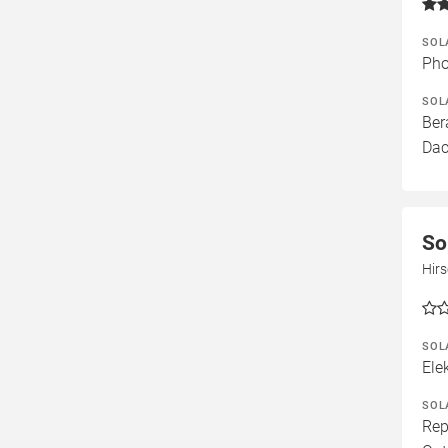
SOL
Pho
SOL
Ber
Dac
So
Hir
SOL
Ele
SOL
Rep