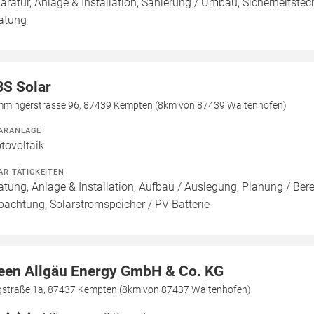
aratur, Anlage & Installation, Sanierung / Umbau, Sicherheitstec
atung
S Solar
mingerstrasse 96, 87439 Kempten (8km von 87439 Waltenhofen)
ARANLAGE
tovoltaik
AR TÄTIGKEITEN
atung, Anlage & Installation, Aufbau / Auslegung, Planung / Be
pachtung, Solarstromspeicher / PV Batterie
een Allgäu Energy GmbH & Co. KG
gstraße 1a, 87437 Kempten (8km von 87437 Waltenhofen)