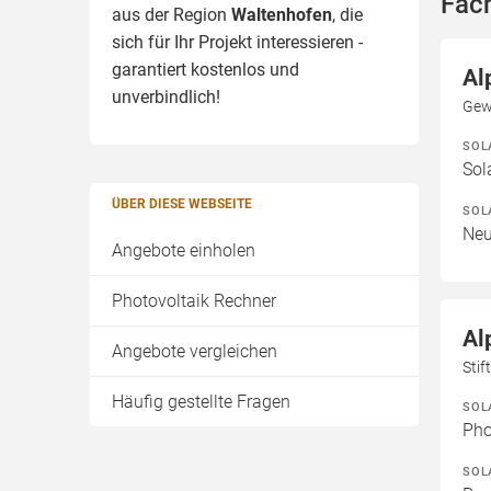
Fac
aus der Region
Waltenhofen
, die
sich für Ihr Projekt interessieren -
garantiert kostenlos und
Al
unverbindlich!
Gew
SOL
Sol
ÜBER DIESE WEBSEITE
SOL
Neu
Angebote einholen
Photovoltaik Rechner
Al
Angebote vergleichen
Sti
Häufig gestellte Fragen
SOL
Pho
SOL