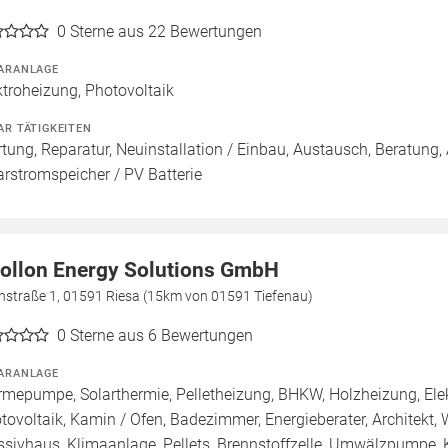
0
Sterne aus 22 Bewertungen
ARANLAGE
ktroheizung, Photovoltaik
AR TÄTIGKEITEN
tung, Reparatur, Neuinstallation / Einbau, Austausch, Beratung, 
arstromspeicher / PV Batterie
ollon Energy Solutions GmbH
chstraße 1, 01591 Riesa (15km von 01591 Tiefenau)
0
Sterne aus 6 Bewertungen
ARANLAGE
mepumpe, Solarthermie, Pelletheizung, BHKW, Holzheizung, Ele
tovoltaik, Kamin / Ofen, Badezimmer, Energieberater, Architekt, 
sivhaus, Klimaanlage, Pellets, Brennstoffzelle, Umwälzpumpe,