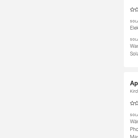
SOL
Ele
SOL
War
Sol
Ap
Kir
SOL
Wär
Pho
Mas