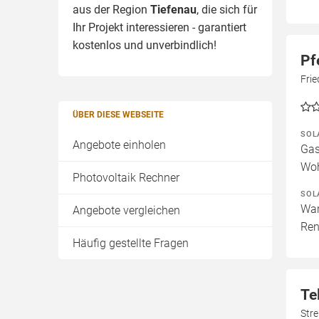
aus der Region
Tiefenau
, die sich für
Ihr Projekt interessieren - garantiert
kostenlos und unverbindlich!
Pf
Frie
ÜBER DIESE WEBSEITE
SOL
Angebote einholen
Gas
Woh
Photovoltaik Rechner
SOL
War
Angebote vergleichen
Ren
Häufig gestellte Fragen
Te
Stre