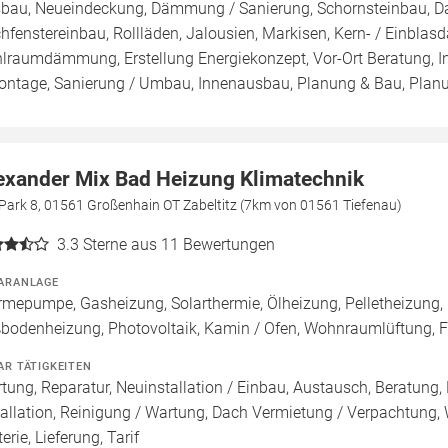
bau, Neueindeckung, Dämmung / Sanierung, Schornsteinbau, Da
hfenstereinbau, Rollläden, Jalousien, Markisen, Kern- / Ei
lraumdämmung, Erstellung Energiekonzept, Vor-Ort Beratung, In
ontage, Sanierung / Umbau, Innenausbau, Planung & Bau, Plan
exander Mix Bad Heizung Klimatechnik
Park 8, 01561 Großenhain OT Zabeltitz (7km von 01561 Tiefenau)
3.3
Sterne aus 11 Bewertungen
ARANLAGE
mepumpe, Gasheizung, Solarthermie, Ölheizung, Pelletheizung, 
bodenheizung, Photovoltaik, Kamin / Ofen, Wohnraumlüftung, F
AR TÄTIGKEITEN
tung, Reparatur, Neuinstallation / Einbau, Austausch, Beratung,
tallation, Reinigung / Wartung, Dach Vermietung / Verpachtung,
erie, Lieferung, Tarif