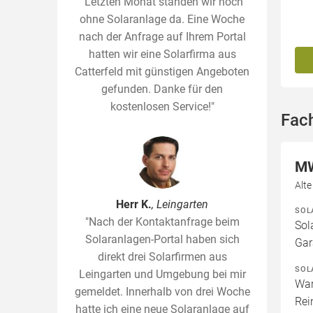
"Letzten Monat standen wir noch
ohne Solaranlage da. Eine Woche
nach der Anfrage auf Ihrem Portal
hatten wir eine Solarfirma aus
Catterfeld mit günstigen Angeboten
gefunden. Danke für den
kostenlosen Service!"
Fach
MW
Alt
Herr K.
, Leingarten
SOL
"Nach der Kontaktanfrage beim
Sol
Solaranlagen-Portal haben sich
Gar
direkt drei Solarfirmen aus
SOL
Leingarten und Umgebung bei mir
War
gemeldet. Innerhalb von drei Woche
Rei
hatte ich eine neue Solaranlage auf