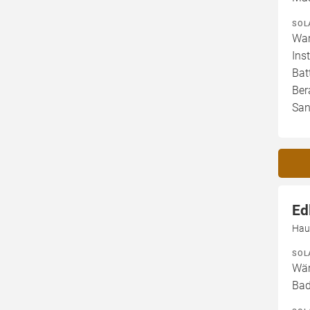
SOL
War
Ins
Bat
Ber
San
Ed
Hau
SOL
Wär
Ba