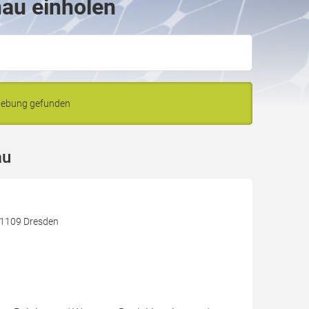
nau einholen
mgebung gefunden
au
 01109 Dresden