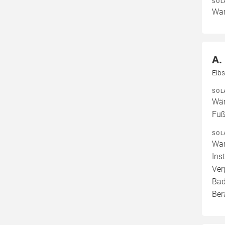
SOL
War
A.
Elbs
SOL
Wär
Fuß
SOL
War
Ins
Ver
Bad
Ber