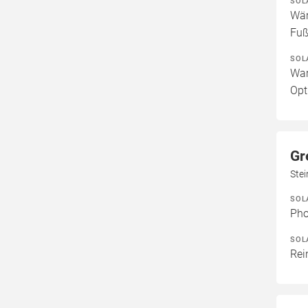
SOL
Wär
Fuß
SOL
War
Opt
Gr
Stei
SOL
Pho
SOL
Rei