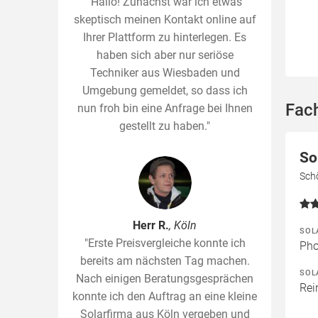
"Hallo! Zunächst war ich etwas
skeptisch meinen Kontakt online auf
Ihrer Plattform zu hinterlegen. Es
haben sich aber nur seriöse
Techniker aus Wiesbaden und
Umgebung gemeldet, so dass ich
Fach
nun froh bin eine Anfrage bei Ihnen
gestellt zu haben."
So
Sch
Herr R.
, Köln
SOL
"Erste Preisvergleiche konnte ich
Pho
bereits am nächsten Tag machen.
SOL
Nach einigen Beratungsgesprächen
Rei
konnte ich den Auftrag an eine kleine
Solarfirma aus Köln vergeben und