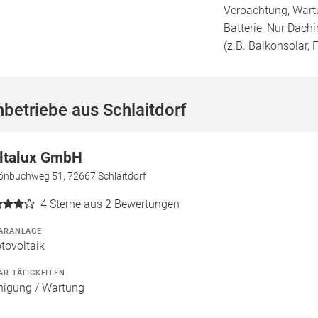
Verpachtung, Wartu
Batterie, Nur Dachi
(z.B. Balkonsolar, F
betriebe aus Schlaitdorf
ltalux GmbH
önbuchweg 51, 72667 Schlaitdorf
4
Sterne aus 2 Bewertungen
ARANLAGE
tovoltaik
AR TÄTIGKEITEN
nigung / Wartung