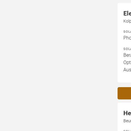
El
Kol
SOL
Pho
SOL
Ber
Opt
Aus
He
Beu