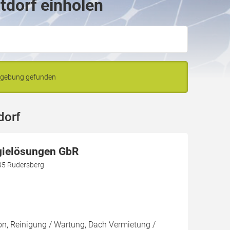
tdorf einholen
Umgebung gefunden
dorf
gielösungen GbR
35 Rudersberg
ion, Reinigung / Wartung, Dach Vermietung /