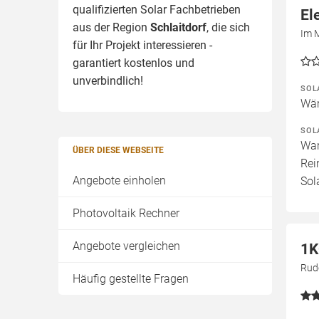
qualifizierten Solar Fachbetrieben
El
aus der Region
Schlaitdorf
, die sich
Im M
für Ihr Projekt interessieren -
garantiert kostenlos und
unverbindlich!
SOL
Wär
SOL
War
ÜBER DIESE WEBSEITE
Rei
Angebote einholen
Sol
Photovoltaik Rechner
Angebote vergleichen
1K
Rudo
Häufig gestellte Fragen