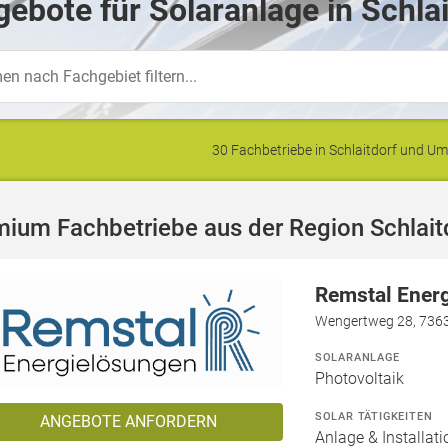
ebote für Solaranlage in Schlai
30 Fachbetriebe in Schlaitdorf und 
ium Fachbetriebe aus der Region Schlait
Remstal Ener
Wengertweg 28, 736
SOLARANLAGE
Photovoltaik
SOLAR TÄTIGKEITEN
ANGEBOTE ANFORDERN
Anlage & Installat