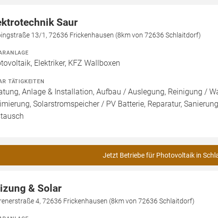
ektrotechnik Saur
pingstraße 13/1, 72636 Frickenhausen (8km von 72636 Schlaitdorf)
ARANLAGE
tovoltaik, Elektriker, KFZ Wallboxen
AR TÄTIGKEITEN
atung, Anlage & Installation, Aufbau / Auslegung, Reinigung / 
imierung, Solarstromspeicher / PV Batterie, Reparatur, Sanierung
tausch
Jetzt Betriebe für Photovoltaik in Schl
izung & Solar
renerstraße 4, 72636 Frickenhausen (8km von 72636 Schlaitdorf)