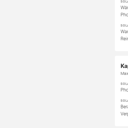
SOL
Wär
Pho
SOL
War
Rei
Ka
Max-
SOL
Pho
SOL
Ber
Ver