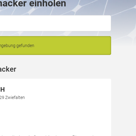
nacker einholen
Umgebung gefunden
acker
bH
29 Zwiefalten