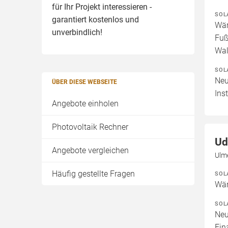
für Ihr Projekt interessieren -
SOL
garantiert kostenlos und
Wär
unverbindlich!
Fuß
Wal
SOL
Neu
ÜBER DIESE WEBSEITE
Ins
Angebote einholen
Photovoltaik Rechner
Ud
Angebote vergleichen
Ulm
Häufig gestellte Fragen
SOL
Wär
SOL
Neu
Fin