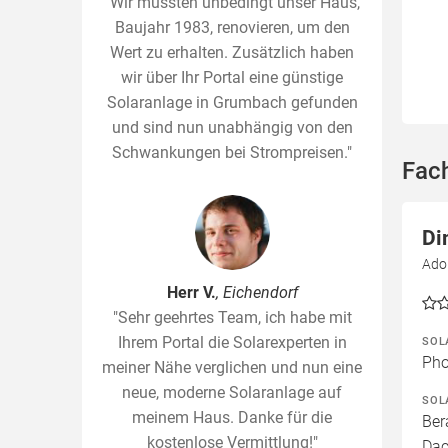
"Wir mussten unbedingt unser Haus,
Baujahr 1983, renovieren, um den
Wert zu erhalten. Zusätzlich haben
wir über Ihr Portal eine günstige
Solaranlage in Grumbach gefunden
und sind nun unabhängig von den
Schwankungen bei Strompreisen."
Fac
Di
Ado
Herr V.
, Eichendorf
"Sehr geehrtes Team, ich habe mit
Ihrem Portal die Solarexperten in
SOL
Pho
meiner Nähe verglichen und nun eine
neue, moderne Solaranlage auf
SOL
meinem Haus. Danke für die
Ber
kostenlose Vermittlung!"
Dac