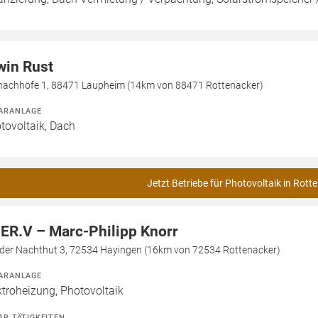
win Rust
nachhöfe 1, 88471 Laupheim (14km von 88471 Rottenacker)
ARANLAGE
tovoltaik, Dach
Jetzt Betriebe für Photovoltaik in Rott
ER.V – Marc-Philipp Knorr
 der Nachthut 3, 72534 Hayingen (16km von 72534 Rottenacker)
ARANLAGE
ktroheizung, Photovoltaik
AR TÄTIGKEITEN