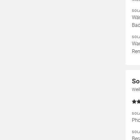
SOL
Wär
Bad
SOL
War
Ren
So
Wei
SOL
Pho
SOL
Ber