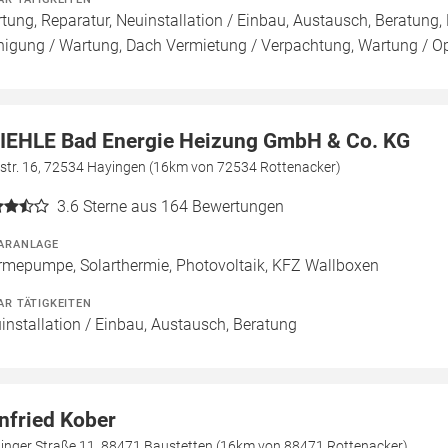
tung, Reparatur, Neuinstallation / Einbau, Austausch, Beratung, 
nigung / Wartung, Dach Vermietung / Verpachtung, Wartung / Opt
IEHLE Bad Energie Heizung GmbH & Co. KG
sstr. 16, 72534 Hayingen (16km von 72534 Rottenacker)
3.6
Sterne aus 164 Bewertungen
ARANLAGE
mepumpe, Solarthermie, Photovoltaik, KFZ Wallboxen
AR TÄTIGKEITEN
installation / Einbau, Austausch, Beratung
nfried Kober
tinger Straße 11, 88471 Baustetten (16km von 88471 Rottenacker)