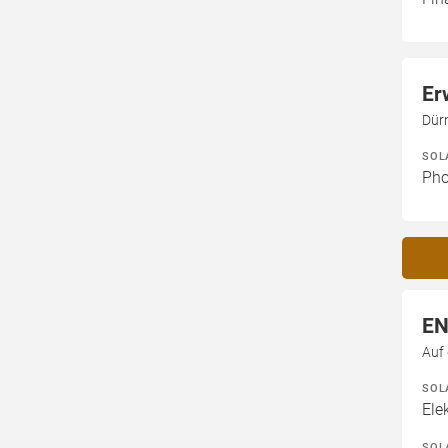
Er
Dür
SOL
Pho
EN
Auf
SOL
Ele
SOL