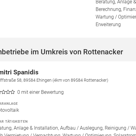
Beratung, Anlage &
Berechnung, Finan
Wartung / Optimier
Erweiterung
hbetriebe im Umkreis von Rottenacker
mitri Spanidis
lffstraße 58, 89584 Ehingen (4km von 89584 Rottenacker)
0
mit einer Bewertung
ARANLAGE
tovoltaik
AR TÄTIGKEITEN
atung, Anlage & Installation, Aufbau / Auslegung, Reinigung / W
h Vermietung / Verpachtung, Wartung / Optimierung, Solarstroms