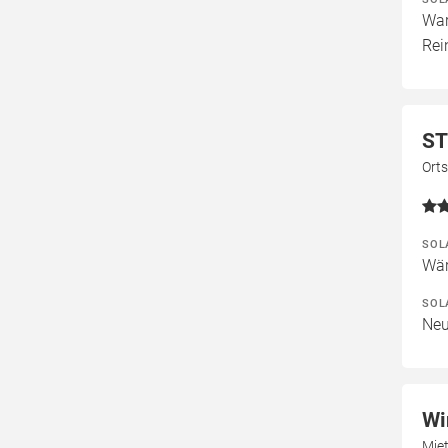
War
Rei
ST
Ort
SOL
Wär
SOL
Neu
Wi
Mie