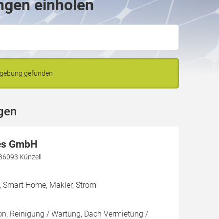
ngen einholen
mgebung gefunden
gen
es GmbH
36093 Künzell
, Smart Home, Makler, Strom
ion, Reinigung / Wartung, Dach Vermietung /