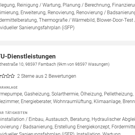
legung, Reinigung / Wartung, Planung / Berechnung, Finanzieru
imierung, Erweiterung, Renovierung, Renovierung / Badsanierung
dermittelberatung, Thermografie / Wärmebild, Blower-Door-Test /
ividueller Sanierungsfahrplan (iSFP)
U-Dienstleistungen
thestraße 10, 98597 Fambach (9km von 98597 Wasungen)
2
Sterne aus 2 Bewertungen
ARANLAGE
mepumpe, Gasheizung, Solarthermie, Ölheizung, Pelletheizung,
ezimmer, Energieberater, Wohnraumlüftung, Klimaanlage, Bren
AR TÄTIGKEITEN
installation / Einbau, Austausch, Beratung, Hydraulischer Abgle
ovierung / Badsanierung, Erstellung Energiekonzept, Fördermitte
ividueller Sanierungsfahrplan (iSFP), Installation, Wartung