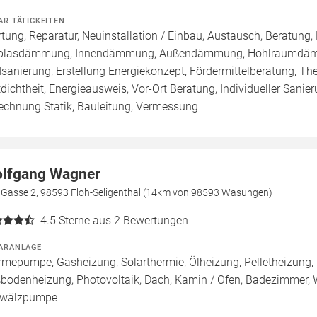
AR TÄTIGKEITEN
tung, Reparatur, Neuinstallation / Einbau, Austausch, Beratung, 
blasdämmung, Innendämmung, Außendämmung, Hohlraumdämmu
sanierung, Erstellung Energiekonzept, Fördermittelberatung, Th
tdichtheit, Energieausweis, Vor-Ort Beratung, Individueller Sani
echnung Statik, Bauleitung, Vermessung
lfgang Wagner
e Gasse 2, 98593 Floh-Seligenthal (14km von 98593 Wasungen)
4.5
Sterne aus 2 Bewertungen
ARANLAGE
mepumpe, Gasheizung, Solarthermie, Ölheizung, Pelletheizung, 
bodenheizung, Photovoltaik, Dach, Kamin / Ofen, Badezimmer, W
wälzpumpe