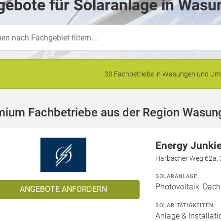
ebote für Solaranlage in Wasu
30 Fachbetriebe in Wasungen und U
mium Fachbetriebe aus der Region Wasun
Energy Junki
Harbacher Weg 62a, 
SOLARANLAGE
Photovoltaik, Dach
ANGEBOTE ANFORDERN
SOLAR TÄTIGKEITEN
Anlage & Installat