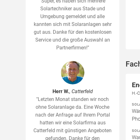
"Super, es haben sich mehrere
Solartechniker aus Stade und
Umgebung gemeldet und alle
kannten sich mit Solaranlagen sehr
gut aus. Danke für den kostenlosen
Service und die große Auswahl an
Partnerfirmen!"
Fac
En
Herr W.
, Catterfeld
H.-
"Letzten Monat standen wir noch
SOL
ohne Solaranlage da. Eine Woche
Wär
nach der Anfrage auf Ihrem Portal
Pho
hatten wir eine Solarfirma aus
Catterfeld mit günstigen Angeboten
SOL
War
gefunden. Danke für den