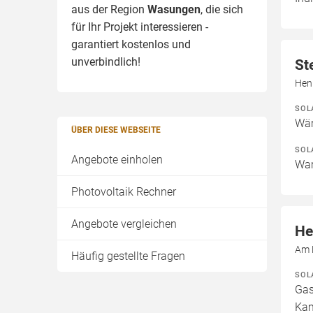
aus der Region
Wasungen
, die sich
für Ihr Projekt interessieren -
garantiert kostenlos und
unverbindlich!
St
Hen
SOL
Wär
ÜBER DIESE WEBSEITE
SOL
Angebote einholen
War
Photovoltaik Rechner
Angebote vergleichen
He
Am 
Häufig gestellte Fragen
SOL
Gas
Kam