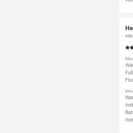
He
Alt
SOL
Wär
Fuß
Flü
SOL
War
Ins
Bat
Ins