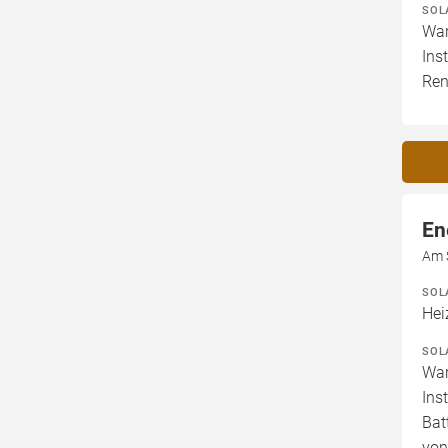
SOL
War
Ins
Ren
En
Am 
SOL
Hei
SOL
War
Ins
Bat
von