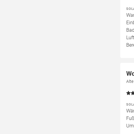
SOL
War
Ein
Bad
Luf
Ber
Wo
Alt
SOL
Wär
Fuß
Um