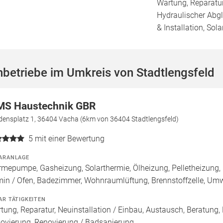
Wartung, Reparatur
Hydraulischer Abg
& Installation, Sol
betriebe im Umkreis von Stadtlengsfeld
S Haustechnik GBR
edensplatz 1, 36404 Vacha (6km von 36404 Stadtlengsfeld)
5
mit einer Bewertung
ARANLAGE
mepumpe, Gasheizung, Solarthermie, Ölheizung, Pelletheizung,
in / Ofen, Badezimmer, Wohnraumlüftung, Brennstoffzelle, U
AR TÄTIGKEITEN
tung, Reparatur, Neuinstallation / Einbau, Austausch, Beratung,
ovierung, Renovierung / Badsanierung