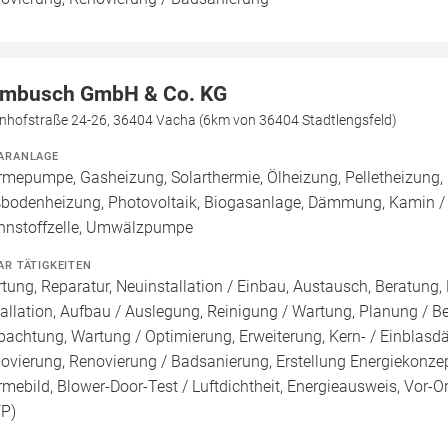
mbusch GmbH & Co. KG
nhofstraße 24-26, 36404 Vacha (6km von 36404 Stadtlengsfeld)
ARANLAGE
mepumpe, Gasheizung, Solarthermie, Ölheizung, Pelletheizung, H
bodenheizung, Photovoltaik, Biogasanlage, Dämmung, Kamin / O
nnstoffzelle, Umwälzpumpe
AR TÄTIGKEITEN
tung, Reparatur, Neuinstallation / Einbau, Austausch, Beratung,
tallation, Aufbau / Auslegung, Reinigung / Wartung, Planung / 
pachtung, Wartung / Optimierung, Erweiterung, Kern- / Ein
ovierung, Renovierung / Badsanierung, Erstellung Energiekonzep
mebild, Blower-Door-Test / Luftdichtheit, Energieausweis, Vor-Or
FP)