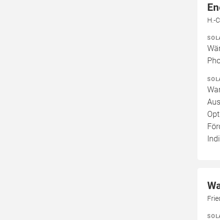
En
H.-C
SOL
Wär
Pho
SOL
War
Aus
Opt
För
Ind
Wa
Frie
SOL