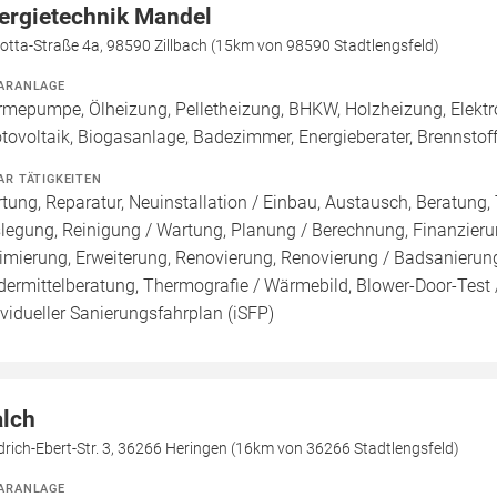
ergietechnik Mandel
otta-Straße 4a, 98590 Zillbach (15km von 98590 Stadtlengsfeld)
ARANLAGE
mepumpe, Ölheizung, Pelletheizung, BHKW, Holzheizung, Elektr
tovoltaik, Biogasanlage, Badezimmer, Energieberater, Brennstof
AR TÄTIGKEITEN
tung, Reparatur, Neuinstallation / Einbau, Austausch, Beratung, 
legung, Reinigung / Wartung, Planung / Berechnung, Finanzieru
imierung, Erweiterung, Renovierung, Renovierung / Badsanierung
dermittelberatung, Thermografie / Wärmebild, Blower-Door-Test /
ividueller Sanierungsfahrplan (iSFP)
lch
drich-Ebert-Str. 3, 36266 Heringen (16km von 36266 Stadtlengsfeld)
ARANLAGE