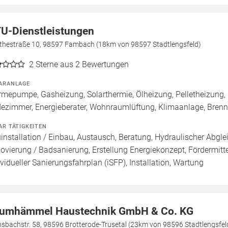
U-Dienstleistungen
thestraße 10, 98597 Fambach (18km von 98597 Stadtlengsfeld)
2
Sterne aus 2 Bewertungen
ARANLAGE
mepumpe, Gasheizung, Solarthermie, Ölheizung, Pelletheizung,
ezimmer, Energieberater, Wohnraumlüftung, Klimaanlage, Bren
AR TÄTIGKEITEN
installation / Einbau, Austausch, Beratung, Hydraulischer Abgle
ovierung / Badsanierung, Erstellung Energiekonzept, Fördermitte
ividueller Sanierungsfahrplan (iSFP), Installation, Wartung
umhämmel Haustechnik GmbH & Co. KG
sbachstr. 58, 98596 Brotterode-Trusetal (23km von 98596 Stadtlengsfel