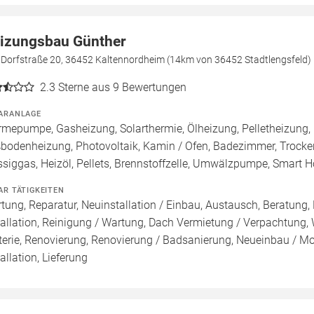
izungsbau Günther
e Dorfstraße 20, 36452 Kaltennordheim (14km von 36452 Stadtlengsfeld)
2.3
Sterne aus 9 Bewertungen
ARANLAGE
mepumpe, Gasheizung, Solarthermie, Ölheizung, Pelletheizung, 
bodenheizung, Photovoltaik, Kamin / Ofen, Badezimmer, Trock
ssiggas, Heizöl, Pellets, Brennstoffzelle, Umwälzpumpe, Smart 
AR TÄTIGKEITEN
tung, Reparatur, Neuinstallation / Einbau, Austausch, Beratung,
tallation, Reinigung / Wartung, Dach Vermietung / Verpachtung,
terie, Renovierung, Renovierung / Badsanierung, Neueinbau / M
tallation, Lieferung