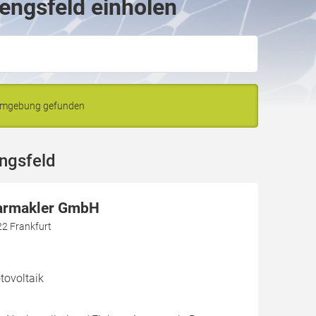
lengsfeld einholen
 Umgebung gefunden
ngsfeld
larmakler GmbH
22 Frankfurt
ovoltaik