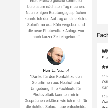
"Erste Preisvergleiche konnte ich
bereits am nächsten Tag machen.
Nach einigen Beratungsgesprächen
konnte ich den Auftrag an eine kleine
Solarfirma aus Köln vergeben und
die neue Photovoltaik Anlage war
Fach
nach kurzer Zeit eingebaut."
WM
Fri
Herr L.
, Neuhof
"Danke für den Kontakt zu den
SOL
Wär
Solarfirmen aus Neuhof und
Kam
Umgebung! Ihre Fachleute für
Photovoltaik konnten mir in
SOL
Gesprächen erklären wie ich mich für
War
die richtige Solaranlage entscheide.
Ren