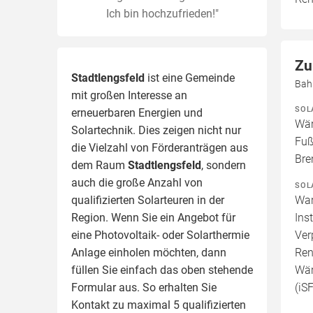
Ich bin hochzufrieden!"
Zu
Stadtlengsfeld
ist eine Gemeinde
Bah
mit großen Interesse an
SOL
erneuerbaren Energien und
Wär
Solartechnik. Dies zeigen nicht nur
Fuß
die Vielzahl von Förderanträgen aus
Bre
dem Raum
Stadtlengsfeld
, sondern
auch die große Anzahl von
SOL
qualifizierten Solarteuren in der
War
Region.
Wenn Sie ein Angebot für
Ins
eine Photovoltaik- oder Solarthermie
Ver
Anlage einholen möchten, dann
Ren
füllen Sie einfach das oben stehende
Wär
Formular aus. So erhalten Sie
(iS
Kontakt zu maximal 5 qualifizierten