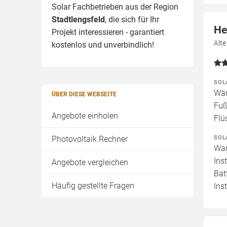
Solar Fachbetrieben aus der Region
Stadtlengsfeld
, die sich für Ihr
He
Projekt interessieren - garantiert
Alt
kostenlos und unverbindlich!
SOL
Wär
ÜBER DIESE WEBSEITE
Fuß
Angebote einholen
Flü
SOL
Photovoltaik Rechner
War
Ins
Angebote vergleichen
Bat
Häufig gestellte Fragen
Ins