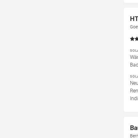
HT
Goe
SOL
Wär
Bad
SOL
Neu
Ren
Ind
Ba
Bern