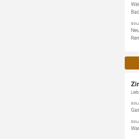
Wär
Bad
SOL
Neu
Ren
Zi
Lieb
SOL
Gas
SOL
War