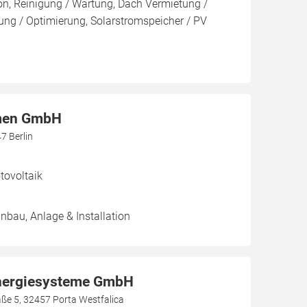
ion, Reinigung / Wartung, Dach Vermietung /
ng / Optimierung, Solarstromspeicher / PV
men GmbH
7 Berlin
ovoltaik
inbau, Anlage & Installation
nergiesysteme GmbH
aße 5, 32457 Porta Westfalica