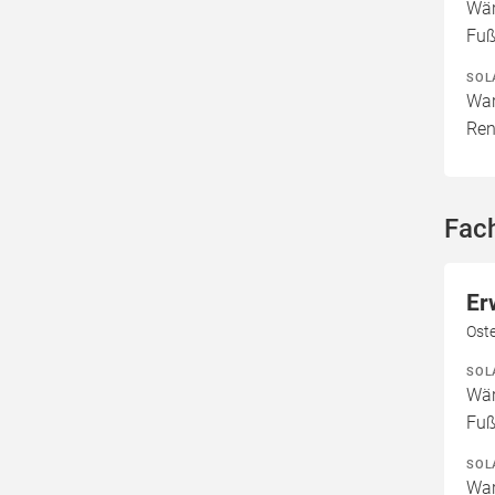
Wär
Fuß
SOL
War
Ren
Fach
Er
Ost
SOL
Wär
Fuß
SOL
War