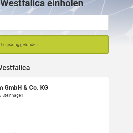
 Westfalica einholen
d Umgebung gefunden
estfalica
m GmbH & Co. KG
 Steinhagen