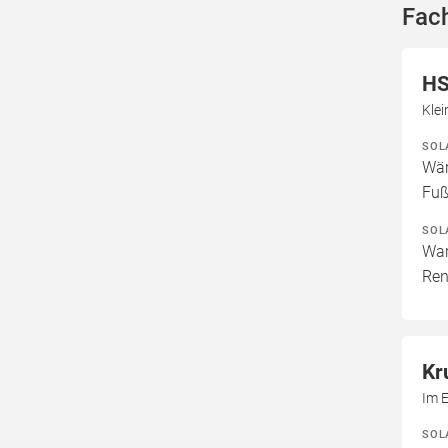
Fach
HS
Klei
SOL
Wär
Fuß
SOL
War
Ren
Kr
Im E
SOL