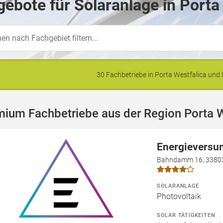
ebote für Solaranlage in Porta
30 Fachbetriebe in Porta Westfalica un
ium Fachbetriebe aus der Region Porta W
Energieversu
Bahndamm 16, 33803
SOLARANLAGE
Photovoltaik
SOLAR TÄTIGKEITEN