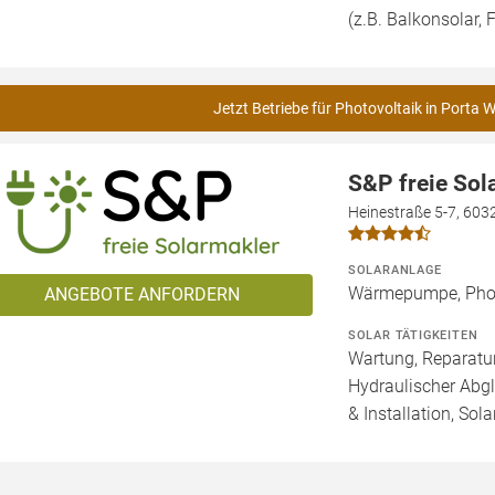
(z.B. Balkonsolar, F
Jetzt Betriebe für Photovoltaik in Porta W
S&P freie So
Heinestraße 5-7, 603
SOLARANLAGE
Wärmepumpe, Phot
ANGEBOTE ANFORDERN
SOLAR TÄTIGKEITEN
Wartung, Reparatur
Hydraulischer Abg
& Installation, Sol