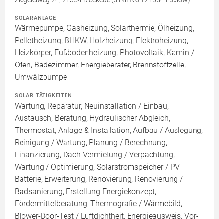
Ziegeleiweg 24, 21354 Bleckede (51km von 21354 Lüblow)
SOLARANLAGE
Wärmepumpe, Gasheizung, Solarthermie, Ölheizung,
Pelletheizung, BHKW, Holzheizung, Elektroheizung,
Heizkörper, Fußbodenheizung, Photovoltaik, Kamin /
Ofen, Badezimmer, Energieberater, Brennstoffzelle,
Umwälzpumpe
SOLAR TÄTIGKEITEN
Wartung, Reparatur, Neuinstallation / Einbau,
Austausch, Beratung, Hydraulischer Abgleich,
Thermostat, Anlage & Installation, Aufbau / Auslegung,
Reinigung / Wartung, Planung / Berechnung,
Finanzierung, Dach Vermietung / Verpachtung,
Wartung / Optimierung, Solarstromspeicher / PV
Batterie, Erweiterung, Renovierung, Renovierung /
Badsanierung, Erstellung Energiekonzept,
Fördermittelberatung, Thermografie / Wärmebild,
Blower-Door-Test / Luftdichtheit, Energieausweis, Vor-