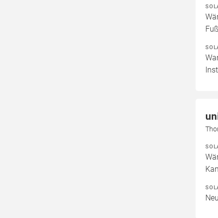
SOL
Wär
Fuß
SOL
War
Ins
un
Tho
SOL
Wär
Kam
SOL
Neu