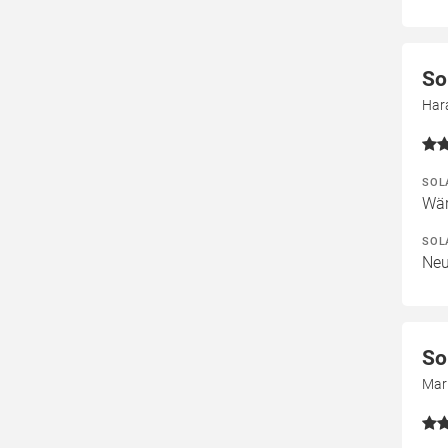
So
Hara
SOL
Wär
SOL
Neu
So
Mari