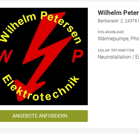
Wilhelm Peter
Barbarastr. 2, 24376
SOLARANLAGE
Wärmepumpe, Phot
SOLAR TÄTIGKEITEN
Neuinstallation / E
ANGEBOTE ANFORDERN