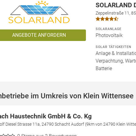
SOLARLAND D
Zeppelinstraße 11, 8
SOLARANLAGE
ANGEBOTE ANFORDERN
Photovoltaik
SOLAR TÄTIGKEITEN
Anlage & Installat
Verpachtung, Wartu
Batterie
betriebe im Umkreis von Klein Wittensee
ach Haustechnik GmbH & Co. Kg
lf Diesel Strasse 11a, 24790 Schacht Audorf (9km von 24790 Klein Witt