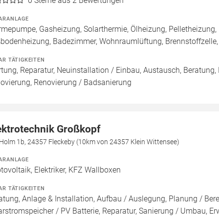
0
Sterne aus 2 Bewertungen
ARANLAGE
mepumpe, Gasheizung, Solarthermie, Ölheizung, Pelletheizung, 
bodenheizung, Badezimmer, Wohnraumlüftung, Brennstoffzell
AR TÄTIGKEITEN
tung, Reparatur, Neuinstallation / Einbau, Austausch, Beratung,
ovierung, Renovierung / Badsanierung
ektrotechnik Großkopf
Holm 1b, 24357 Fleckeby (10km von 24357 Klein Wittensee)
ARANLAGE
tovoltaik, Elektriker, KFZ Wallboxen
AR TÄTIGKEITEN
atung, Anlage & Installation, Aufbau / Auslegung, Planung / Be
arstromspeicher / PV Batterie, Reparatur, Sanierung / Umbau, Er