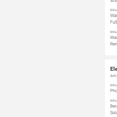
SOL
Wär
Fuß
SOL
War
Ren
El
Am 
SOL
Pho
SOL
Ber
Sol