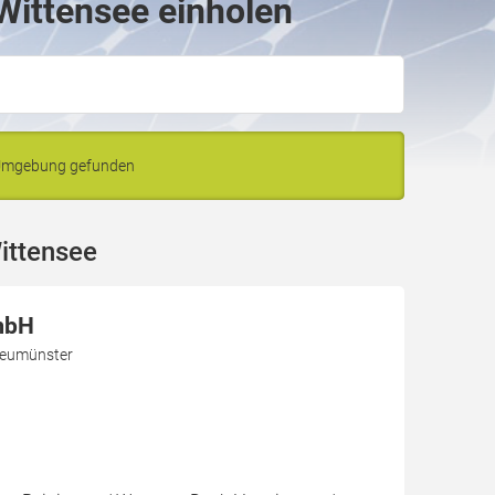
 Wittensee einholen
d Umgebung gefunden
ittensee
mbH
Neumünster