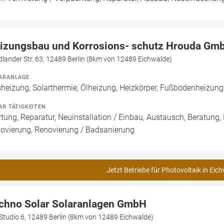
izungsbau und Korrosions- schutz Hrouda Gm
dlander Str. 63, 12489 Berlin (8km von 12489 Eichwalde)
ARANLAGE
heizung, Solarthermie, Ölheizung, Heizkörper, Fußbodenheizun
AR TÄTIGKEITEN
tung, Reparatur, Neuinstallation / Einbau, Austausch, Beratung,
ovierung, Renovierung / Badsanierung
Jetzt Betriebe für Photovoltaik in Eic
chno Solar Solaranlagen GmbH
Studio 6, 12489 Berlin (8km von 12489 Eichwalde)