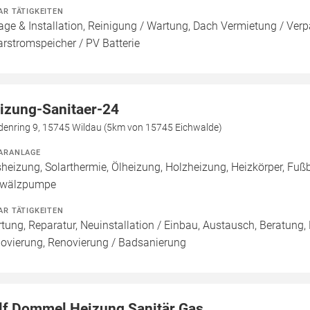
AR TÄTIGKEITEN
age & Installation, Reinigung / Wartung, Dach Vermietung / Ver
arstromspeicher / PV Batterie
izung-Sanitaer-24
denring 9, 15745 Wildau (5km von 15745 Eichwalde)
ARANLAGE
heizung, Solarthermie, Ölheizung, Holzheizung, Heizkörper, Fuß
wälzpumpe
AR TÄTIGKEITEN
tung, Reparatur, Neuinstallation / Einbau, Austausch, Beratung,
ovierung, Renovierung / Badsanierung
lf Dommel Heizung Sanitär Gas