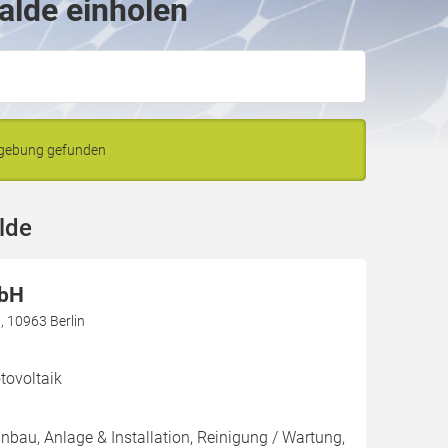
alde einholen
mgebung gefunden
lde
mbH
 10963 Berlin
ovoltaik
inbau, Anlage & Installation, Reinigung / Wartung,