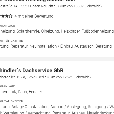
eestraße 1A, 15537 Gosen Neu Zittau (7km von 15537 Eichwalde)
4
mit einer Bewertung
ARANLAGE
heizung, Solarthermie, Ölheizung, Heizkörper, Fußbodenheizu
AR TÄTIGKEITEN
tung, Reparatur, Neuinstallation / Einbau, Austausch, Beratung,
hindler´s Dachservice GbR
bergallee 137 a, 12524 Berlin (8km von 12524 Eichwalde)
ARANLAGE
tovoltaik, Dach, Fenster
AR TÄTIGKEITEN
atung, Anlage & Installation, Aufbau / Auslegung, Reinigung / W
h Vermietung / Verpachtung, Reparatur, Ausbau, Neueindeckun