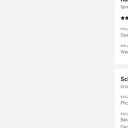
Spr
SOL
Gas
SOL
War
Sc
Grün
SOL
Pho
SOL
Ber
Dac