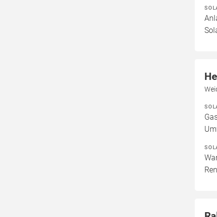
SOL
Anl
Sol
He
Wei
SOL
Gas
Um
SOL
War
Ren
Ra