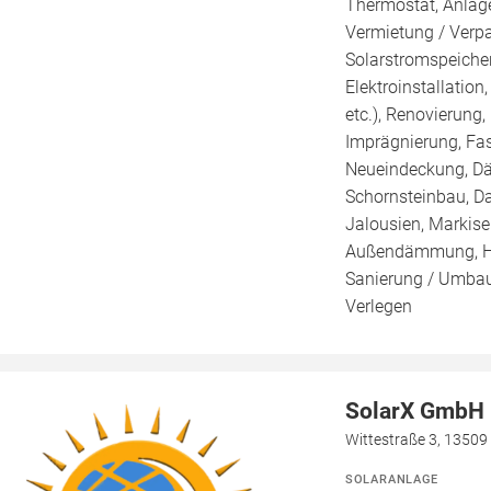
Thermostat, Anlage
Vermietung / Verp
Solarstromspeicher 
Elektroinstallation
etc.), Renovierung
Imprägnierung, Fa
Neueindeckung, Dä
Schornsteinbau, Da
Jalousien, Markis
Außendämmung, Ho
Sanierung / Umbau,
Verlegen
SolarX GmbH
Wittestraße 3, 13509 
SOLARANLAGE