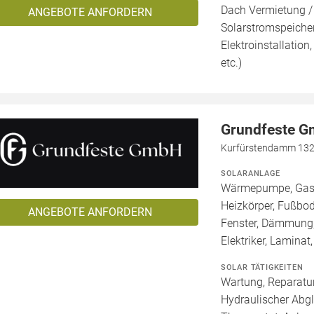
Dach Vermietung /
ANGEBOTE ANFORDERN
Solarstromspeicher 
Elektroinstallation
etc.)
Grundfeste 
Kurfürstendamm 132a
SOLARANLAGE
Wärmepumpe, Gashe
Heizkörper, Fußbod
ANGEBOTE ANFORDERN
Fenster, Dämmung,
Elektriker, Laminat
SOLAR TÄTIGKEITEN
Wartung, Reparatur
Hydraulischer Abg