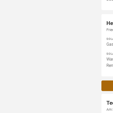
He
Frie
SOL
Gas
SOL
War
Ren
Te
Am 