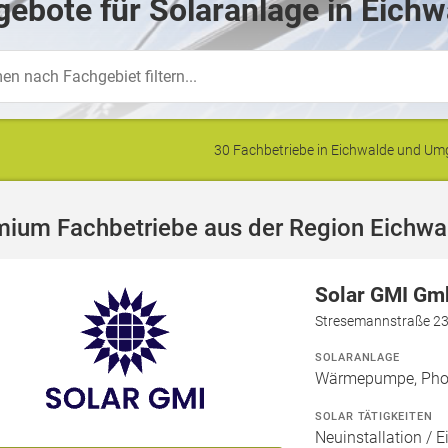
ebote für Solaranlage in Eichw
30 Fachbetriebe in Eichwalde und U
mium Fachbetriebe aus der Region Eichwa
Solar GMI G
Stresemannstraße 23,
SOLARANLAGE
Wärmepumpe, Phot
SOLAR TÄTIGKEITEN
Neuinstallation / E