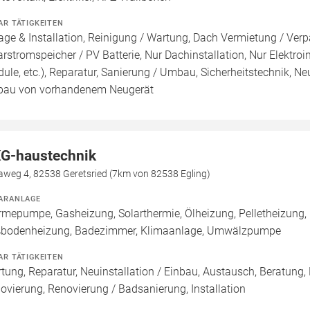
AR TÄTIGKEITEN
age & Installation, Reinigung / Wartung, Dach Vermietung / Ver
arstromspeicher / PV Batterie, Nur Dachinstallation, Nur Elektroins
ule, etc.), Reparatur, Sanierung / Umbau, Sicherheitstechnik, Ne
bau von vorhandenem Neugerät
G-haustechnik
aweg 4, 82538 Geretsried (7km von 82538 Egling)
ARANLAGE
mepumpe, Gasheizung, Solarthermie, Ölheizung, Pelletheizung, 
bodenheizung, Badezimmer, Klimaanlage, Umwälzpumpe
AR TÄTIGKEITEN
tung, Reparatur, Neuinstallation / Einbau, Austausch, Beratung,
ovierung, Renovierung / Badsanierung, Installation