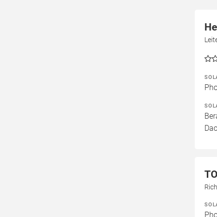
He
Leit
SOL
Pho
SOL
Ber
Dac
TO
Ric
SOL
Pho