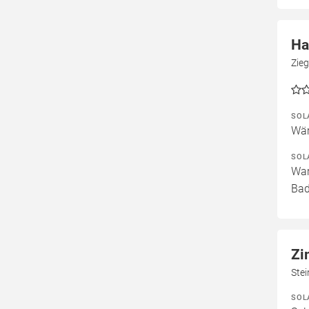
Ha
Zieg
SOL
Wär
SOL
War
Bad
Zi
Stei
SOL