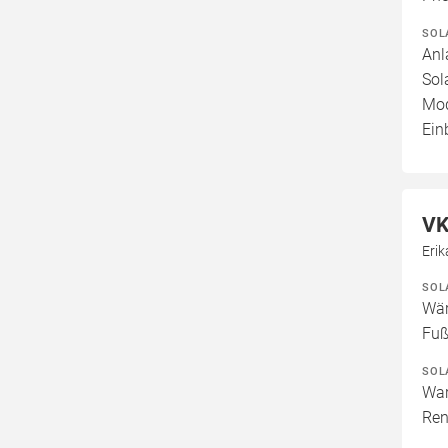
SOL
Anl
Sol
Mod
Ein
VK
Erik
SOL
Wär
Fuß
SOL
War
Ren