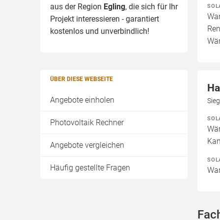
aus der Region
Egling
, die sich für Ihr
SOL
War
Projekt interessieren - garantiert
Ren
kostenlos und unverbindlich!
Wär
ÜBER DIESE WEBSEITE
Ha
Angebote einholen
Sieg
SOL
Photovoltaik Rechner
Wär
Kam
Angebote vergleichen
SOL
Häufig gestellte Fragen
War
Fach