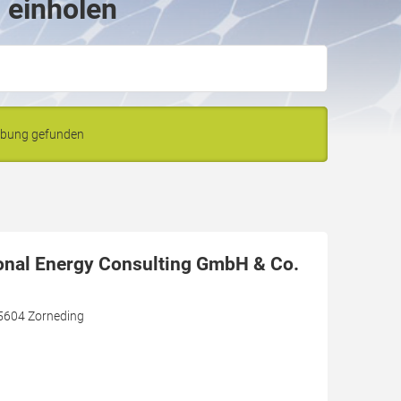
g einholen
ebung gefunden
onal Energy Consulting GmbH & Co.
85604 Zorneding