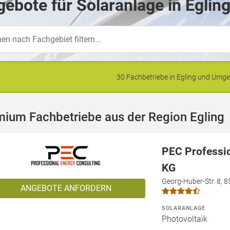
ebote für Solaranlage in Eglin
30 Fachbetriebe in Egling und Umg
ium Fachbetriebe aus der Region Egling
PEC Professi
KG
Georg-Huber-Str. 8, 
ANGEBOTE ANFORDERN
SOLARANLAGE
Photovoltaik